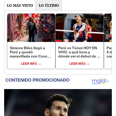
LO MÁS VISTO
LO ÚLTIMO
Simone Biles llegó a
Perú vs Túnez HOY EN
Parti
Perú y quedó
VIVO: a qué hora y
6 de 
maravillada con Cusco:
dónde ver el debut de la
canal
"Estoy encantada con
selección en el Mundial
EN V
LEER MÁS
LEER MÁS
lo hermoso que es este
Sub 17 de Vóley 2026
país"