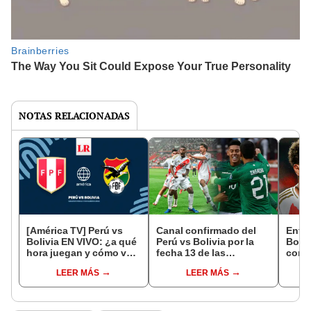
NOTAS RELACIONADAS
[América TV] Perú vs
Canal confirmado del
Entra
Bolivia EN VIVO: ¿a qué
Perú vs Bolivia por la
Boliv
hora juegan y cómo ver
fecha 13 de las
compr
por las Eliminatorias
Eliminatorias 2026
para 
LEER MÁS
LEER MÁS
2026?
selec
las E