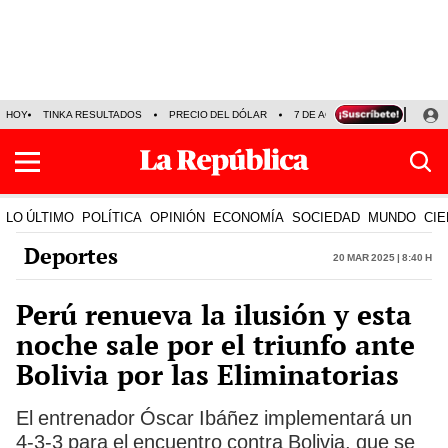
HOY
TINKA RESULTADOS
PRECIO DEL DÓLAR
7 DE AGOSTO
OLLANTA H
LO ÚLTIMO
POLÍTICA
OPINIÓN
ECONOMÍA
SOCIEDAD
MUNDO
CIE
Deportes
20 Mar 2025 | 8:40 h
Perú renueva la ilusión y esta
noche sale por el triunfo ante
Bolivia por las Eliminatorias
El entrenador Óscar Ibáñez implementará un
4-3-3 para el encuentro contra Bolivia, que se