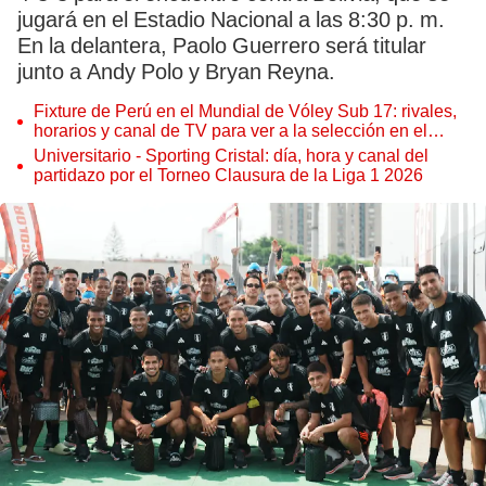
jugará en el Estadio Nacional a las 8:30 p. m.
En la delantera, Paolo Guerrero será titular
junto a Andy Polo y Bryan Reyna.
Fixture de Perú en el Mundial de Vóley Sub 17: rivales,
horarios y canal de TV para ver a la selección en el
torneo
Universitario - Sporting Cristal: día, hora y canal del
partidazo por el Torneo Clausura de la Liga 1 2026