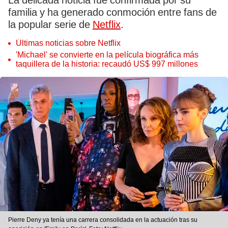
La delicada noticia fue confirmada por su
familia y ha generado conmoción entre fans de
la popular serie de
Netflix
.
Últimas noticias sobre Netflix
'Michael' se convierte en la película biográfica más
taquillera de la historia: recaudó US$ 997 millones
Pierre Deny ya tenía una carrera consolidada en la actuación tras su