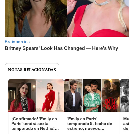
NOTAS RELACIONADAS
¡Confirmado! 'Emily en
'Emily en París'
Muere
París' tendrá sexta
temporada 5: fecha de
asist
temporada en Netflix:
estreno, nuevos
de 'E
¿cuándo se estrenaría y
personajes y todo sobre
Netfli