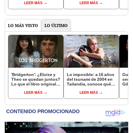
LEER MÁS
LEER MÁS
qué sabemos hasta
la la serie con Lily
desp
ahora?
Collins
rodaj
LO MÁS VISTO
LO ÚLTIMO
'Bridgerton': ¿Eloise y
Lo imposible: a 16 años
Gust
Theo se quedan juntos?
del tsunami de 2004 en
secr
Lo que el libro original
Tailandia, conoce qué
Gilbe
dice de ambos
pasó con la familia
“AFH
LEER MÁS
LEER MÁS
Álvarez Belón
gene