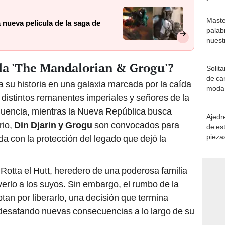
Maste
 nueva película de la saga de
palab
nuest
ula 'The Mandalorian & Grogu'?
Solita
de ca
a su historia en una galaxia marcada por la caída
moda.
 distintos remanentes imperiales y señores de la
demue
fluencia, mientras la Nueva República busca
Ajedre
rio,
Din Djarin y Grogu
son convocados para
de es
piezas
a con la protección del legado que dejó la
consi
a Rotta el Hutt, heredero de una poderosa familia
lverlo a los suyos. Sin embargo, el rumbo de la
an por liberarlo, una decisión que termina
 desatando nuevas consecuencias a lo largo de su