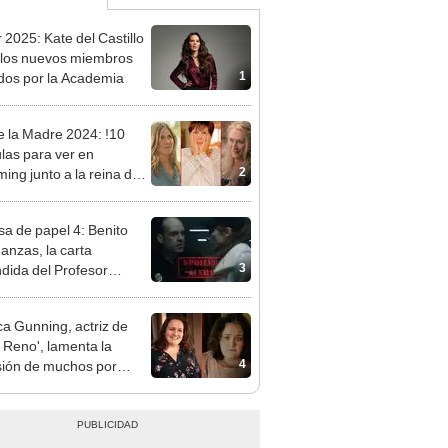
 2025: Kate del Castillo
 los nuevos miembros
1
ados por la Academia
e la Madre 2024: !10
ulas para ver en
2
ming junto a la reina de
a!
sa de papel 4: Benito
anzas, la carta
3
dida del Profesor
o de la Policía [VIDEO]
ca Gunning, actriz de
 Reno', lamenta la
4
ión de muchos por
brir a la verdadera
adora