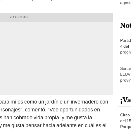
agost
No
Partid
4 del
progr
dónde
Senam
LLUV
provi
¡Va
 para mí es como un jardín o un invernadero con
 personajes”, comentó. “Veo oportunidades en
Circo 
as han cobrado vida propia, y me gusta la
del 15
y me gusta pensar hacia adelante en cuál es el
Parqu