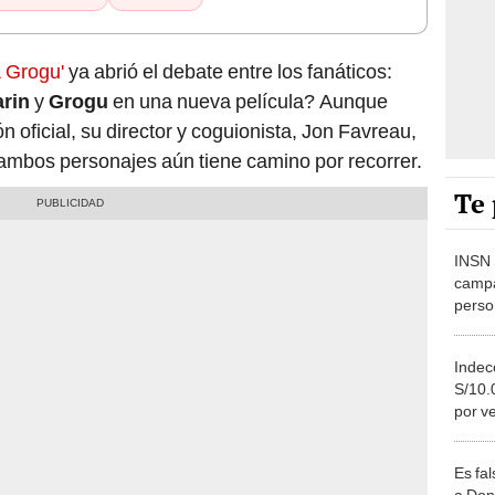
 Grogu'
ya abrió el debate entre los fanáticos:
arin
y
Grogu
en una nueva película? Aunque
n oficial, su director y coguionista, Jon Favreau,
 ambos personajes aún tiene camino por recorrer.
Te 
INSN 
campa
perso
busca
niños
Indec
S/10.
por v
pirat
la ma
Es fa
a Don