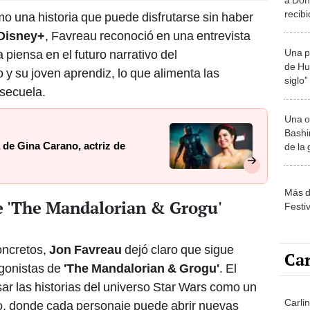
recib
mo una historia que puede disfrutarse sin haber
imperi
Disney+
, Favreau reconoció en una entrevista
famili
Una p
piensa en el futuro narrativo del
monta
de Huá
 su joven aprendiz, lo que alimenta las
siglo”
 secuela.
Una o
Bashir
de Gina Carano, actriz de
de la
Más d
de 'The Mandalorian & Grogu'
Festi
oncretos,
Jon Favreau
dejó claro que sigue
Car
agonistas de
'The Mandalorian & Grogu'
. El
sar las historias del universo Star Wars como un
Carli
o, donde cada personaje puede abrir nuevas