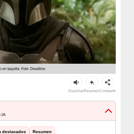
 en taquilla. Foto: Deadline.
Escuchar
Resumen
Compartir
 IA
s destacados
Resumen