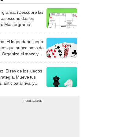
rgrama: ¡Descubre las
ras escondidas en
ro Mastergrama!
rio: El legendario juego
rtas que nunca pasa de
 Organiza el mazo y
stra tu habilidad.
z: El rey de los juegos
trategia. Mueve tus
, anticipa al rival y
gue el jaque mate.