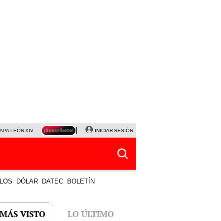
APA LEÓN XIV
NALDY SALDAÑA
INICIAR SESIÓN
LA BELLA LUZ
MAGALY MEDINA
HORÓS
LOS
DÓLAR
DATEC
BOLETÍN
 MÁS VISTO
LO ÚLTIMO