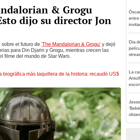
andalorian & Grogu
Óscar
sto dijo su director Jon
entre
invit
Día d
 sobre el futuro de
'The Mandalorian & Grogu'
y dejó
pelíc
orias para Din Djarin y Grogu, mientras crecen las
strea
l filme del mundo de Star Wars.
la cas
La ca
la biográfica más taquillera de la historia: recaudó US$
Antoñ
escon
dentr
Jessi
'Bebé
obses
descu
acos