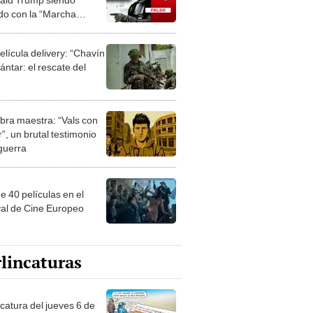
ido con la “Marcha
al” en su visita a la
a real británica: es un
elícula delivery: “Chavín
je
ntar: el rescate del
bra maestra: “Vals con
”, un brutal testimonio
 guerra
e 40 películas en el
val de Cine Europeo
lincaturas
ncatura del jueves 6 de