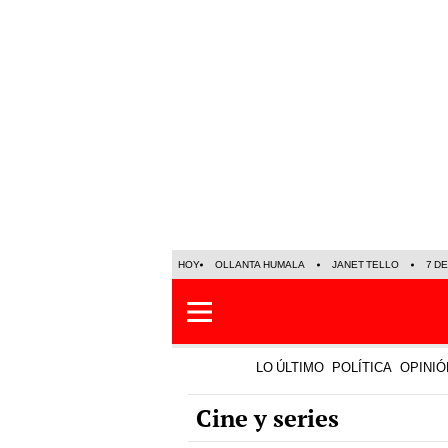
HOY
OLLANTA HUMALA
JANET TELLO
7 D
LO ÚLTIMO
POLÍTICA
OPINIÓ
Cine y series