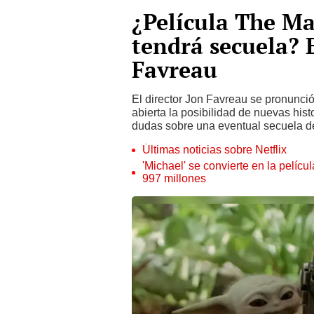
¿Película The M
tendrá secuela? E
Favreau
El director Jon Favreau se pronunció
abierta la posibilidad de nuevas hist
dudas sobre una eventual secuela de
Últimas noticias sobre Netflix
'Michael' se convierte en la pelícu
997 millones