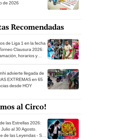
o de 2026
tas Recomendadas
os de Liga 1 en la fecha
 Torneo Clausura 2026:
amación, horarios y
 ver
hi advierte llegada de
IAS EXTREMAS en 65
ncias desde HOY
mos al Circo!
de las Estrellas 2026:
 Julio al 30 Agosto.
e de las Leyendas - San