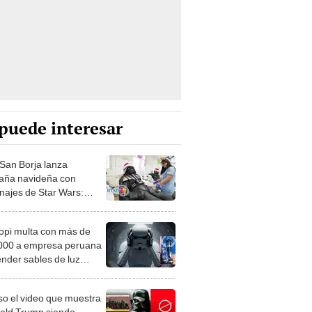
puede interesar
San Borja lanza
ña navideña con
najes de Star Wars:
n 1,500 donantes para
 con cáncer
opi multa con más de
000 a empresa peruana
ender sables de luz
eados de Star Wars bajo
rca "Space Wars"
lso el video que muestra
ald Trump siendo