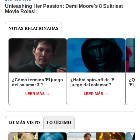
NOTAS RELACIONADAS
¿Cómo termina 'El juego
¿Habrá spin-off de 'El
¿Qui
del calamar 3'?
juego del calamar'?
'El j
LEER MÁS
LEER MÁS
LO MÁS VISTO
LO ÚLTIMO