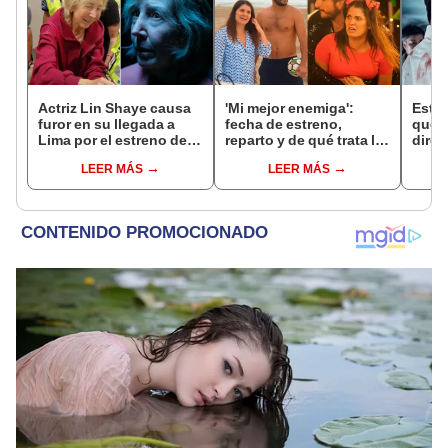
Actriz Lin Shaye causa
'Mi mejor enemiga':
Estac
furor en su llegada a
fecha de estreno,
qué n
Lima por el estreno de
reparto y de qué trata la
direc
'La noche del demonio
nueva comedia peruana
Busa
LEER MÁS
LEER MÁS
6'