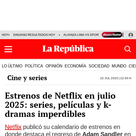
HOY
SINUANO RESULTADOS HOY
ALIANZA LIMA VS SPORT BOYS
JORGE MES
LO ÚLTIMO
POLÍTICA
OPINIÓN
ECONOMÍA
SOCIEDAD
MUNDO
CIE
Cine y series
22 Jul 2025 | 22:00 h
Estrenos de Netflix en julio
2025: series, películas y k-
dramas imperdibles
Netflix
publicó su calendario de estrenos en
donde destaca el regreso de
Adam Sandler
en