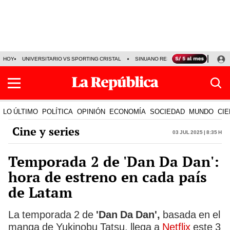
HOY
UNIVERSITARIO VS SPORTING CRISTAL
SINUANO RESULTADOS HOY
CA
LO ÚLTIMO
POLÍTICA
OPINIÓN
ECONOMÍA
SOCIEDAD
MUNDO
CIE
Cine y series
03 Jul 2025 | 8:35 h
Temporada 2 de 'Dan Da Dan':
hora de estreno en cada país
de Latam
La temporada 2 de
'Dan Da Dan',
basada en el
manga de Yukinobu Tatsu, llega a
Netflix
este 3