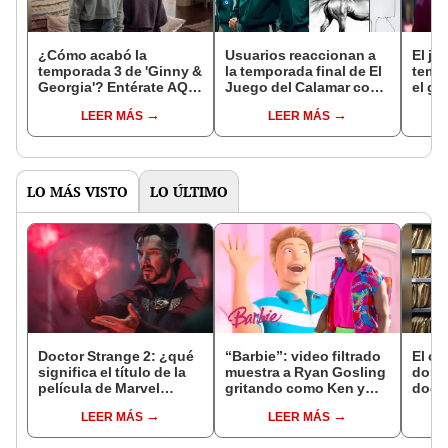
¿Cómo acabó la
Usuarios reaccionan a
El ju
temporada 3 de 'Ginny &
la temporada final de El
temp
Georgia'? Entérate AQUÍ
Juego del Calamar con
el g
el final explicado de la
una ola de memes en
de lo
LEER MÁS
LEER MÁS
famosa serie
redes sociales: estos
mill
son los más divertidos
LO MÁS VISTO
LO ÚLTIMO
Doctor Strange 2: ¿qué
“Barbie”: video filtrado
El ca
significa el título de la
muestra a Ryan Gosling
dos m
película de Marvel
gritando como Ken y
docu
realmente?
fans lo comparan con
LEER MÁS
LEER MÁS
meme