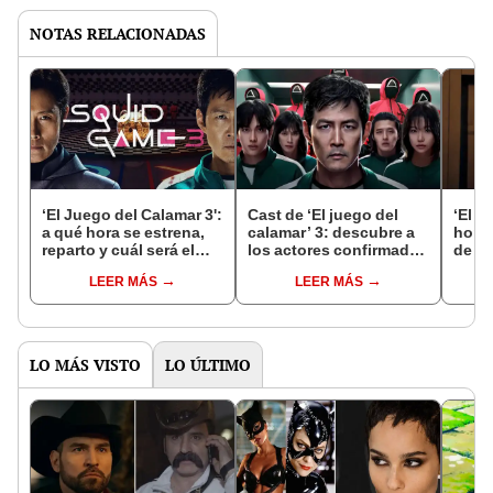
NOTAS RELACIONADAS
‘El Juego del Calamar 3':
Cast de ‘El juego del
‘El j
a qué hora se estrena,
calamar’ 3: descubre a
hora
reparto y cuál será el
los actores confirmados
de es
desenlace
y sus personajes
Méxi
LEER MÁS
LEER MÁS
LO MÁS VISTO
LO ÚLTIMO