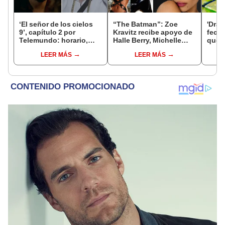
‘El señor de los cielos
“The Batman”: Zoe
'Drag
9’, capítulo 2 por
Kravitz recibe apoyo de
fecha
Telemundo: horario,
Halle Berry, Michelle
qué t
canal y dónde ver
Pfeiffer y Anne
nuev
LEER MÁS
LEER MÁS
ONLINE
Hathaway
Tori