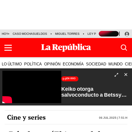
HOY
CASO MOCHASUELDOS
MIGUEL TORRES
LEY PULPÍN
PRECIO DEL
LO ÚLTIMO
POLÍTICA
OPINIÓN
ECONOMÍA
SOCIEDAD
MUNDO
CIE
EN VIVO
Keiko otorga
salvoconducto a Betssy
Chávez y renuevan
Petroperú | Sin Guion con
Rosa María Palacios
Cine y series
06 Jul 2025 | 7:51 h