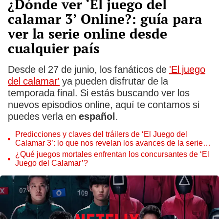
¿Dónde ver ‘El juego del
calamar 3’ Online?: guía para
ver la serie online desde
cualquier país
Desde el 27 de junio, los fanáticos de
'El juego
del calamar'
ya pueden disfrutar de la
temporada final. Si estás buscando ver los
nuevos episodios online, aquí te contamos si
puedes verla en
español
.
Predicciones y claves del tráilers de ‘El Juego del
Calamar 3’: lo que nos revelan los avances de la serie
de Netflix
¿Qué juegos mortales enfrentan los concursantes de ‘El
Juego del Calamar’?