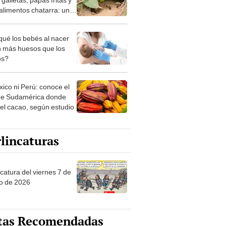
 alimentos chatarra: un
ema para el medio
nte
qué los bebés al nacer
n más huesos que los
os?
xico ni Perú: conoce el
de Sudamérica donde
 el cacao, según estudio
lincaturas
catura del viernes 7 de
o de 2026
tas Recomendadas