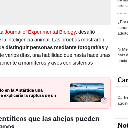
otros
probl
ambie
¿Por 
tiene
sta
Journal of Experimental Biology
, desafió
adult
e la inteligencia animal. Las pruebas mostraron
 de
distinguir personas mediante fotografías
y
Ni Mé
e varios días, una habilidad que hasta hace unas
país 
nació
ivamente a mamíferos y aves con sistemas
.
Car
lo en la Antártida una
 explicaría la ruptura de un
Carlin
agost
entíficos que las abejas pueden
No
manos