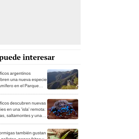
puede interesar
íficos argentinos
bren una nueva especie
mífero en el Parque
al Traslasierra: vive
las rocas y se alimenta
íficos descubren nuevas
antas
es en una 'isla' remota:
las, saltamontes y una
 fluorescente
ormigas también gustan
 galletas, papas fritas y