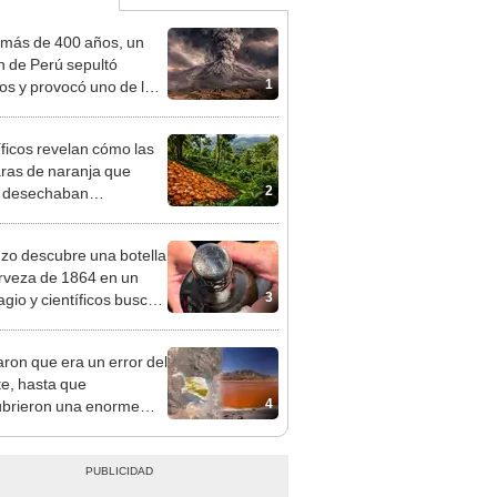
más de 400 años, un
n de Perú sepultó
1
os y provocó uno de los
os más fríos de la
ria: sigue bajo monitoreo
íficos revelan cómo las
ras de naranja que
2
s desechaban
formaron un ecosistema
sta Rica 16 años
zo descubre una botella
ués
rveza de 1864 en un
3
agio y científicos buscan
ar su receta
ron que era un error del
te, hasta que
4
brieron una enorme
a naranja sobre
a.