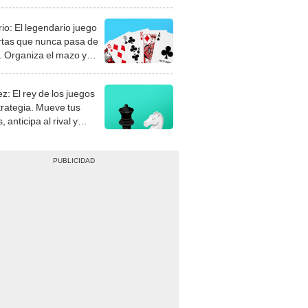
rio: El legendario juego
rtas que nunca pasa de
 Organiza el mazo y
stra tu habilidad.
z: El rey de los juegos
trategia. Mueve tus
, anticipa al rival y
gue el jaque mate.