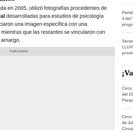
zada en 2005, utilizó fotografías procedentes de
Partid
al
desarrolladas para estudios de psicología
4 del
ciaron una imagen específica con una
progr
dónde
ientras que las restantes se vincularon con
r amargo.
Senam
LLUV
provi
¡Va
Circo 
del 15
Parqu
Migue
Circo
de Jul
Círcul