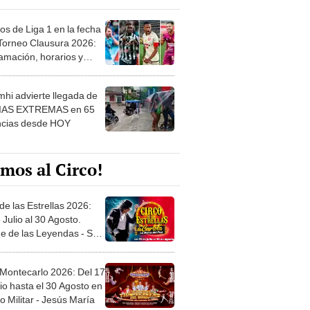
os de Liga 1 en la fecha
 Torneo Clausura 2026:
amación, horarios y
 ver
hi advierte llegada de
IAS EXTREMAS en 65
ncias desde HOY
mos al Circo!
de las Estrellas 2026:
 Julio al 30 Agosto.
e de las Leyendas - San
l
 Montecarlo 2026: Del 17
io hasta el 30 Agosto en
o Militar - Jesús María