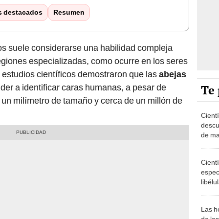
s destacados
Resumen
os suele considerarse una habilidad compleja
egiones especializadas, como ocurre en los seres
estudios científicos demostraron que las
abejas
Te 
er a identificar caras humanas, a pesar de
un milímetro de tamaño y cerca de un millón de
Cient
descu
de ma
Nacion
entre 
Cient
de pl
especi
libélu
araña
Las h
de las