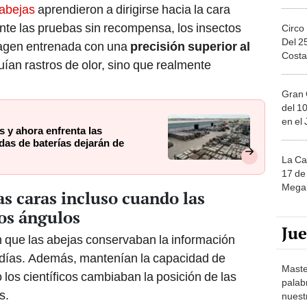
abejas
aprendieron a dirigirse hacia la cara
ante las pruebas sin recompensa, los insectos
Circo
Del 2
magen entrenada con una
precisión superior al
Costa
uían rastros de olor, sino que realmente
Gran 
del 10
en el
s y ahora enfrenta las
das de baterías dejarán de
La Ca
17 de 
Mega 
as caras incluso cuando las
os ángulos
Ju
n que las abejas conservaban la información
 días. Además, mantenían la capacidad de
Maste
o los científicos cambiaban la posición de las
palab
s.
nuest