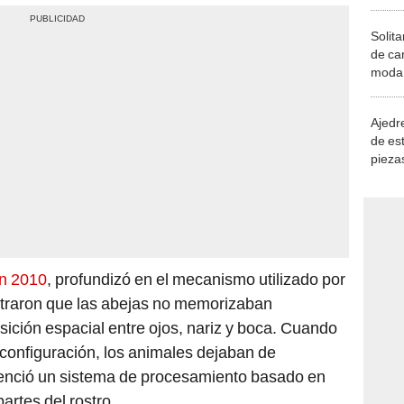
Solita
de ca
moda.
demue
Ajedre
de es
piezas
consi
en 2010
, profundizó en el mecanismo utilizado por
straron que las abejas no memorizaban
sición espacial entre ojos, nariz y boca. Cuando
 configuración, los animales dejaban de
denció un sistema de procesamiento basado en
partes del rostro.