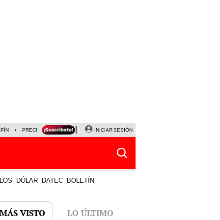
LPÍN
PRECIO DEL DÓLAR
CORTE DE LUZ
INICIAR SESIÓN
VIERNES 7 DE AGOSTO
ALBER
LOS
DÓLAR
DATEC
BOLETÍN
 MÁS VISTO
LO ÚLTIMO