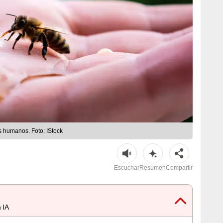
s humanos. Foto: IStock
Escuchar
Resumen
Compartir
 IA