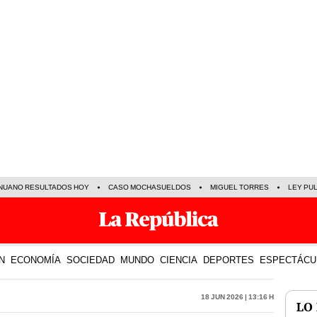
NUANO RESULTADOS HOY
CASO MOCHASUELDOS
MIGUEL TORRES
LEY PU
N
ECONOMÍA
SOCIEDAD
MUNDO
CIENCIA
DEPORTES
ESPECTÁCU
18 Jun 2026 | 13:16 h
LO