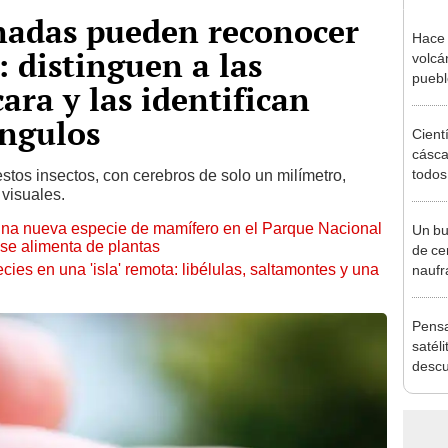
enadas pueden reconocer
Hace 
 distinguen a las
volcá
puebl
ara y las identifican
veran
histo
ángulos
Cient
cásca
todo
tos insectos, con cerebros de solo un milímetro,
 visuales.
trans
de Co
 una nueva especie de mamífero en el Parque Nacional
Un bu
desp
y se alimenta de plantas
de ce
ies en una 'isla' remota: libélulas, saltamontes y una
naufr
recre
Pensa
satéli
descu
manch
Bolivi