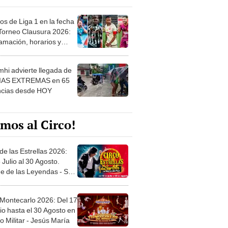
os de Liga 1 en la fecha
 Torneo Clausura 2026:
amación, horarios y
 ver
hi advierte llegada de
IAS EXTREMAS en 65
ncias desde HOY
mos al Circo!
de las Estrellas 2026:
 Julio al 30 Agosto.
e de las Leyendas - San
l
 Montecarlo 2026: Del 17
io hasta el 30 Agosto en
o Militar - Jesús María