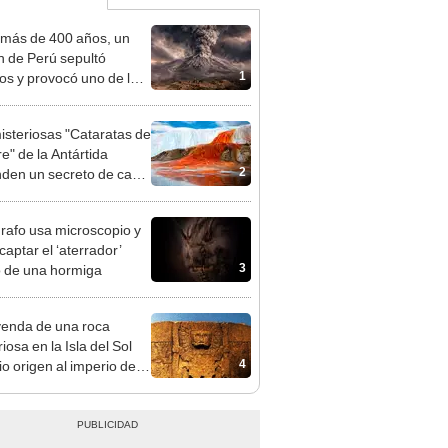
más de 400 años, un
n de Perú sepultó
1
os y provocó uno de los
os más fríos de la
ria: sigue bajo monitoreo
isteriosas "Cataratas de
e" de la Antártida
2
den un secreto de casi
lones de años: hallan
ua vida marina
rafo usa microscopio y
captar el ‘aterrador’
3
o de una hormiga
yenda de una roca
iosa en la Isla del Sol
4
io origen al imperio de
ncas