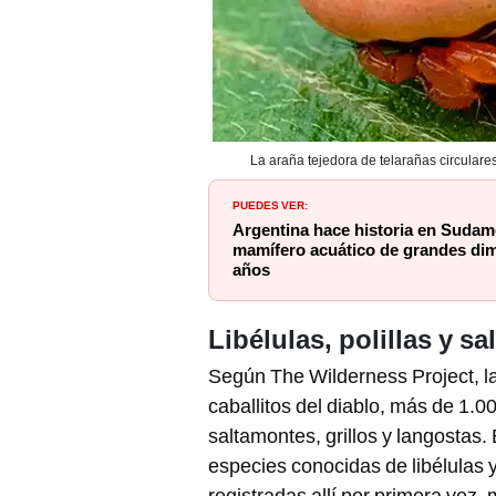
La araña tejedora de telarañas circulare
PUEDES VER:
Argentina hace historia en Sudamé
mamífero acuático de grandes dim
años
Libélulas, polillas y s
Según The Wilderness Project, l
caballitos del diablo, más de 1.0
saltamontes, grillos y langostas
especies conocidas de libélulas y 
registradas allí por primera vez,