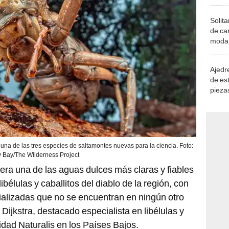
Solita
de ca
moda.
demue
Ajedre
de es
piezas
consi
s una de las tres especies de saltamontes nuevas para la ciencia. Foto:
y Bay/The Wilderness Project
era una de las aguas dulces más claras y fiables
 libélulas y caballitos del diablo de la región, con
ializadas que no se encuentran en ningún otro
 Dijkstra, destacado especialista en libélulas y
dad Naturalis en los Países Bajos.