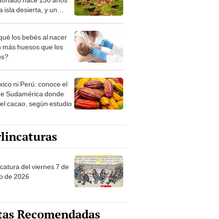
 isla desierta, y un
io genético dejó
ndidos a los científicos
qué los bebés al nacer
n más huesos que los
os?
xico ni Perú: conoce el
de Sudamérica donde
 el cacao, según estudio
lincaturas
catura del viernes 7 de
o de 2026
tas Recomendadas