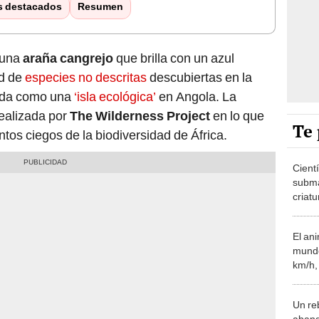
s destacados
Resumen
y una
araña cangrejo
que brilla con un azul
ad de
especies no descritas
descubiertas en la
rida como una
‘isla ecológica’
en Angola. La
realizada por
The Wilderness Project
en lo que
Te 
tos ciegos de la biodiversidad de África.
Cient
subma
criatu
oscur
Atlánt
El an
mundo
km/h,
estabi
suele
Un re
aband