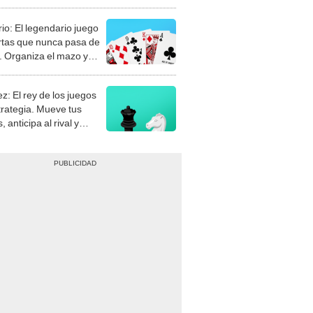
rio: El legendario juego
rtas que nunca pasa de
 Organiza el mazo y
stra tu habilidad.
z: El rey de los juegos
trategia. Mueve tus
, anticipa al rival y
gue el jaque mate.