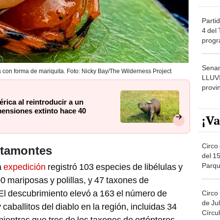
Partid
4 del
progr
dónde
Senam
s con forma de mariquita. Foto: Nicky Bay/The Wilderness Project
LLUV
provi
rica al reintroducir a un
ensiones extinto hace 40
¡Va
Circo 
altamontes
del 15
Parqu
a
expedición
registró 103 especies de libélulas y
Migue
00 mariposas y polillas, y 47 taxones de
. El descubrimiento elevó a 163 el número de
Circo
de Jul
caballitos del diablo en la región, incluidas 34
Círcul
 mientras que tres de los taxones de ortópteros