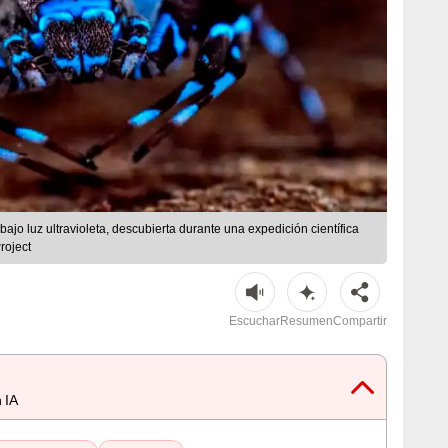
jo luz ultravioleta, descubierta durante una expedición científica
roject
Escuchar
Resumen
Compartir
 IA