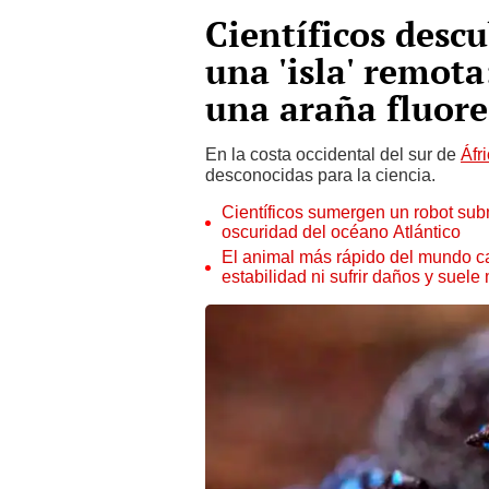
Científicos desc
una 'isla' remota
una araña fluore
En la costa occidental del sur de
Áfr
desconocidas para la ciencia.
Científicos sumergen un robot sub
oscuridad del océano Atlántico
El animal más rápido del mundo c
estabilidad ni sufrir daños y suele