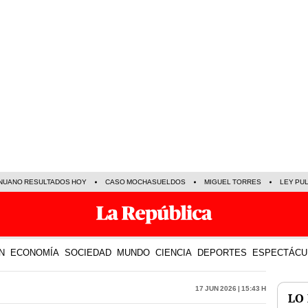
NUANO RESULTADOS HOY
CASO MOCHASUELDOS
MIGUEL TORRES
LEY PU
N
ECONOMÍA
SOCIEDAD
MUNDO
CIENCIA
DEPORTES
ESPECTÁCU
17 Jun 2026 | 15:43 h
LO