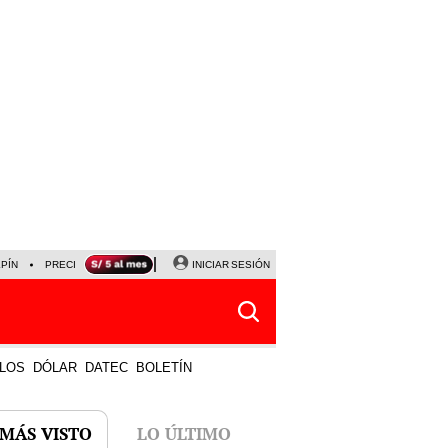
LPÍN
PRECIO DEL DÓLAR
CORTE DE LUZ
INICIAR SESIÓN
VIERNES 7 DE AGOSTO
ALBER
LOS
DÓLAR
DATEC
BOLETÍN
 MÁS VISTO
LO ÚLTIMO