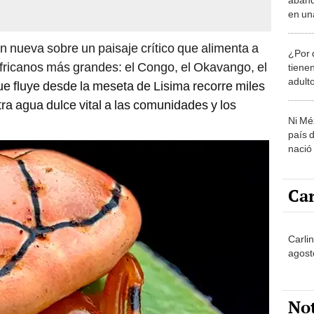
en una
estud
sorpre
n nueva sobre un paisaje crítico que alimenta a
¿Por 
 africanos más grandes: el Congo, el Okavango, el
tiene
adult
ue fluye desde la meseta de Lisima recorre miles
tra agua dulce vital a las comunidades y los
Ni Mé
país 
nació
Car
Carlin
agost
No