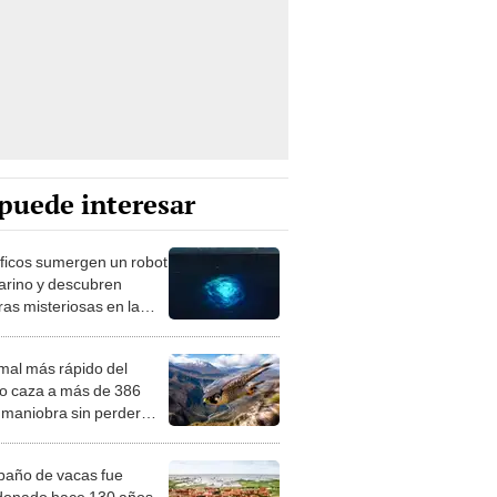
puede interesar
íficos sumergen un robot
rino y descubren
ras misteriosas en la
idad del océano
ico
imal más rápido del
 caza a más de 386
 maniobra sin perder
lidad ni sufrir daños y
 migrar a Perú
baño de vacas fue
onado hace 130 años