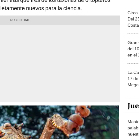
pletamente nuevos para la ciencia.
Circo
Del 2
Costa
Gran 
del 10
en el
La Ca
17 de 
Mega 
Ju
Maste
palab
nuest