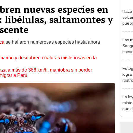
ubren nuevas especies en
Hace 
: libélulas, saltamontes y
volcá
puebl
scente
veran
histo
Las m
ica
se hallaron numerosas especies hasta ahora
Sangr
escon
marino y descubren criaturas misteriosas en la
2 mil
antig
Fotóg
aza a más de 386 km/h, maniobra sin perder
logra 
 migrar a Perú
rostr
La le
mister
que d
los I