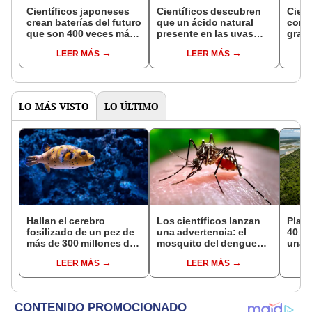
Científicos japoneses
Científicos descubren
Cient
crean baterías del futuro
que un ácido natural
convi
que son 400 veces más
presente en las uvas
gran
eficientes que las
ayuda a separar metales
comp
LEER MÁS
LEER MÁS
tradicionales
clave para reciclar
para 
baterías
bicic
scoo
LO MÁS VISTO
LO ÚLTIMO
Hallan el cerebro
Los científicos lanzan
Plant
fosilizado de un pez de
una advertencia: el
40 añ
más de 300 millones de
mosquito del dengue
una i
años: el descubrimiento
está aprendiendo a
bosq
LEER MÁS
LEER MÁS
podría reescribir parte
sobrevivir a uno de los
más 
de la historia evolutiva
insecticidas más
Parq
usados