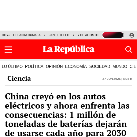
HOY
OLLANTA HUMALA
JANET TELLO
7 DE AGOSTO
TINKA RESULTADOS
LO ÚLTIMO
POLÍTICA
OPINIÓN
ECONOMÍA
SOCIEDAD
MUNDO
CIE
Ciencia
27 Jun 2026 | 4:08 h
China creyó en los autos
eléctricos y ahora enfrenta las
consecuencias: 1 millón de
toneladas de baterías dejarán
de usarse cada año para 2030