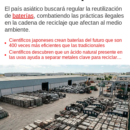
El país asiático buscará regular la reutilización
de
baterías
, combatiendo las prácticas ilegales
en la cadena de reciclaje que afectan al medio
ambiente.
Científicos japoneses crean baterías del futuro que son
400 veces más eficientes que las tradicionales
Científicos descubren que un ácido natural presente en
las uvas ayuda a separar metales clave para reciclar
baterías