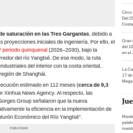
Circo
Del 2
Costa
e saturación en las Tres Gargantas
, debido a
Gran 
 proyecciones iniciales de ingeniería. Por ello, el
del 10
º periodo quinquenal
(2026–2030), bajo la
en el
rredor del río Yangtsé. De ese modo, la ruta
ndustriales del interior con la costa oriental,
La Ca
 región de Shanghái.
17 de 
Mega 
jecución estimado en 112 meses (
cerca de 9,3
or Xinhua News Agency. Al respecto, las
Ju
 Gorges Group señalaron que la nueva
cativamente la eficiencia en la implementación de
Cinturón Económico del Río Yangtsé".
Maste
palab
nuest