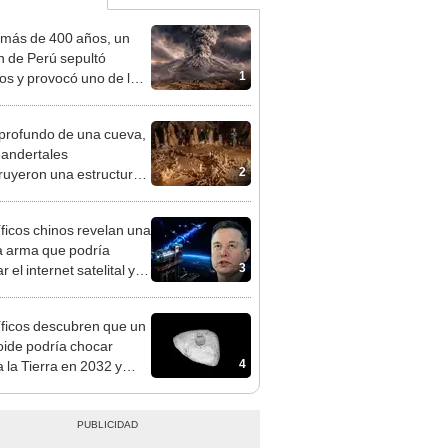
más de 400 años, un
n de Perú sepultó
1
os y provocó uno de los
os más fríos de la
ria: sigue bajo monitoreo
 profundo de una cueva,
eandertales
2
ruyeron una estructura
lar hecha de
agmitas hace unos
íficos chinos revelan una
00 años
 arma que podría
3
 el internet satelital y
ar redes como Starlink
on Musk
íficos descubren que un
oide podría chocar
4
a la Tierra en 2032 y
an un plan global de
sa planetaria