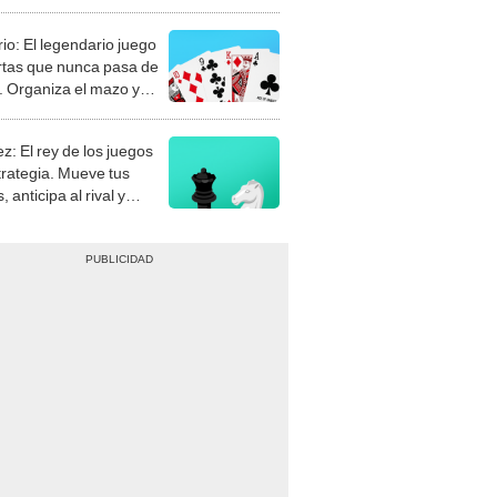
rio: El legendario juego
rtas que nunca pasa de
 Organiza el mazo y
stra tu habilidad.
z: El rey de los juegos
trategia. Mueve tus
, anticipa al rival y
gue el jaque mate.