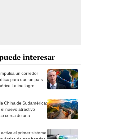
puede interesar
 impulsa un corredor
ético para que un país
érica Latina logre
tar gas a Asia: una
ruta por el Pacífico
la China de Sudamérica:
 el nuevo atractivo
ico cerca de una
dela inca en Perú
ado en la maravilla
 activa el primer sistema
ca
ra óptica de tres bandas