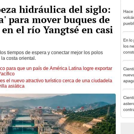
eza hidráulica del siglo:
Hace 
ua' para mover buques de
volcá
puebl
en el río Yangtsé en casi
veran
histo
En lo
los n
const
los tiempos de espera y conectar mejor los polos
la costa oriental.
circu
estal
ico para que un país de América Latina logre exportar
Cient
176.5
acífico
nueva
s el nuevo atractivo turístico cerca de una ciudadela
apagar
lla asiática
afect
de El
Cient
aster
contr
activ
defen