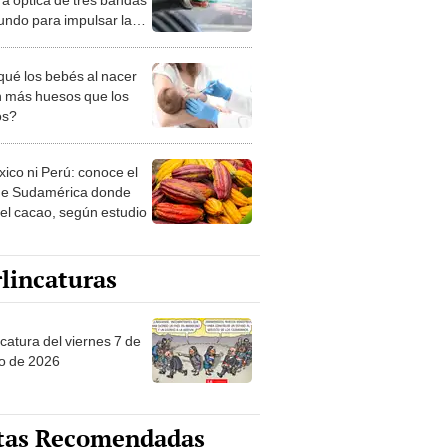
undo para impulsar la
gencia artificial
qué los bebés al nacer
n más huesos que los
os?
xico ni Perú: conoce el
de Sudamérica donde
 el cacao, según estudio
lincaturas
catura del viernes 7 de
o de 2026
tas Recomendadas