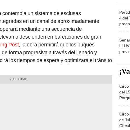
Partid
a contempla un sistema de esclusas
4 del
 integradas en un canal de aproximadamente
progr
operará mediante una secuencia de
dónde
 elevan o descienden embarcaciones de gran
Senam
ing Post
, la obra permitirá que los buques
LLUV
provi
a de forma progresiva a través del llenado y
irá los tiempos de espera y optimizará el tránsito
¡Va
Circo 
del 15
Parqu
Migue
Circo
de Jul
Círcul