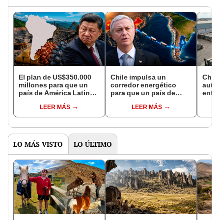
El plan de US$350.000
Chile impulsa un
China
millones para que un
corredor energético
autos
país de América Latina
para que un país de
enfre
aumente su riqueza en
América Latina logre
conse
LEER MÁS
LEER MÁS
oro, hierro y cobre en
exportar gas a Asia: una
de to
2030 y no dependa más
nueva ruta por el
bater
de China
Pacífico
usars
2030
LO MÁS VISTO
LO ÚLTIMO