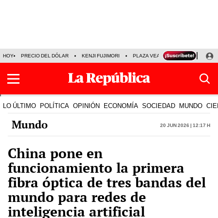
HOY
PRECIO DEL DÓLAR
KENJI FUJIMORI
PLAZA VEA
FERIADOS
KE
LO ÚLTIMO
POLÍTICA
OPINIÓN
ECONOMÍA
SOCIEDAD
MUNDO
CIE
Mundo
20 Jun 2026 | 12:17 h
China pone en
funcionamiento la primera
fibra óptica de tres bandas del
mundo para redes de
inteligencia artificial