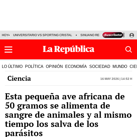
HOY
UNIVERSITARIO VS SPORTING CRISTAL
SINUANO RESULTADOS HOY
CA
LO ÚLTIMO
POLÍTICA
OPINIÓN
ECONOMÍA
SOCIEDAD
MUNDO
CIE
Ciencia
16 May 2026 | 14:52 h
Esta pequeña ave africana de
50 gramos se alimenta de
sangre de animales y al mismo
tiempo los salva de los
parásitos