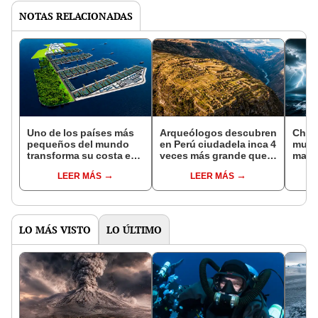
NOTAS RELACIONADAS
Uno de los países más
Arqueólogos descubren
China
pequeños del mundo
en Perú ciudadela inca 4
mund
transforma su costa en
veces más grande que
mari
un megapuerto futurista
Machu Picchu con casi
gener
LEER MÁS
LEER MÁS
del tamaño de 3.300
3.000 lentejuelas de oro,
resis
campos de fútbol
plata y cobre
cambi
LO MÁS VISTO
LO ÚLTIMO