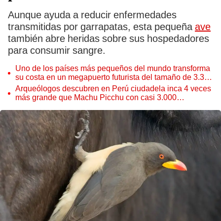
Aunque ayuda a reducir enfermedades
transmitidas por garrapatas, esta pequeña
ave
también abre heridas sobre sus hospedadores
para consumir sangre.
Uno de los países más pequeños del mundo transforma
su costa en un megapuerto futurista del tamaño de 3.300
campos de fútbol
Arqueólogos descubren en Perú ciudadela inca 4 veces
más grande que Machu Picchu con casi 3.000
lentejuelas de oro, plata y cobre