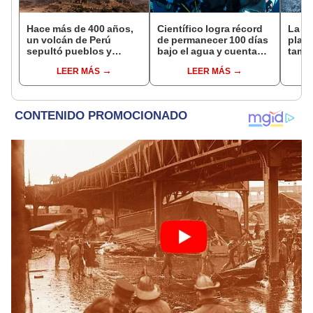
Hace más de 400 años,
Científico logra récord
La An
un volcán de Perú
de permanecer 100 días
placa
sepultó pueblos y
bajo el agua y cuenta
tamañ
provocó uno de los
qué descubrió
preoc
LEER MÁS
LEER MÁS
veranos más fríos de la
cient
historia: sigue bajo
tener
monitoreo
glob