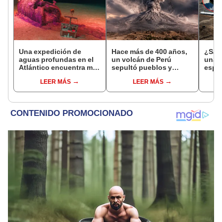
Una expedición de
Hace más de 400 años,
¿Sabí
aguas profundas en el
un volcán de Perú
una 
Atlántico encuentra más
sepultó pueblos y
espa
de 200.000 barriles de
provocó uno de los
qué p
LEER MÁS
LEER MÁS
residuos radiactivos
veranos más fríos de la
ubic
con fugas
historia: sigue bajo
monitoreo