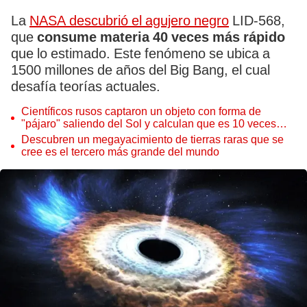
La
NASA descubrió el agujero negro
LID-568,
que
consume materia 40 veces más rápido
que lo estimado. Este fenómeno se ubica a
1500 millones de años del Big Bang, el cual
desafía teorías actuales.
Científicos rusos captaron un objeto con forma de
"pájaro" saliendo del Sol y calculan que es 10 veces
más grande que la Tierra
Descubren un megayacimiento de tierras raras que se
cree es el tercero más grande del mundo