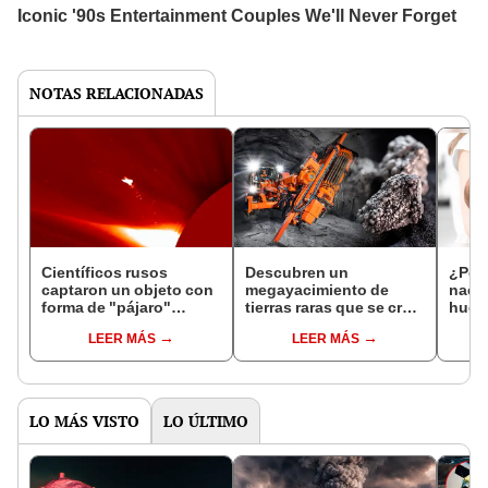
NOTAS RELACIONADAS
Científicos rusos
Descubren un
¿Por 
captaron un objeto con
megayacimiento de
nacer
forma de "pájaro"
tierras raras que se cree
hues
saliendo del Sol y
es el tercero más grande
adul
LEER MÁS
LEER MÁS
calculan que es 10
del mundo
veces más grande que
la Tierra
LO MÁS VISTO
LO ÚLTIMO