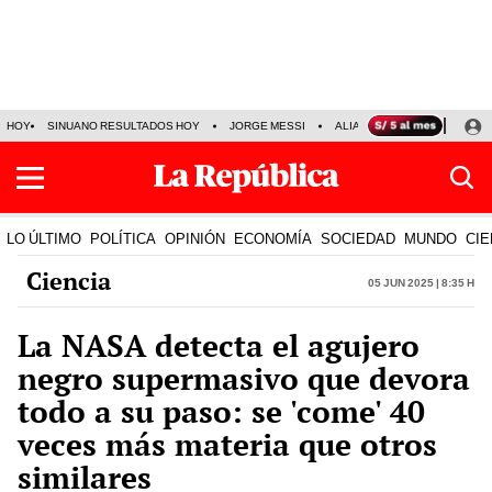
HOY
SINUANO RESULTADOS HOY
JORGE MESSI
ALIANZA LIMA VS SPORT BO
LO ÚLTIMO
POLÍTICA
OPINIÓN
ECONOMÍA
SOCIEDAD
MUNDO
CIE
Ciencia
05 Jun 2025 | 8:35 h
La NASA detecta el agujero
negro supermasivo que devora
todo a su paso: se 'come' 40
veces más materia que otros
similares