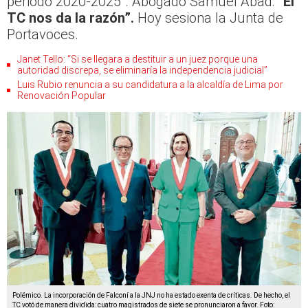
periodo 2020-2025”. Abogado Samuel Abad:
“El
TC nos da la razón”.
Hoy sesiona la Junta de
Portavoces.
Janet Tello: “Si se llegara a destituir a un juez porque una
autoridad discrepa, se eliminaría la independencia judicial”
Luis Rubio renuncia a su candidatura a la alcaldía de Lima por
Renovación Popular
Polémico. La incorporación de Falconí a la JNJ no ha estado exenta de críticas. De hecho, el
TC votó de manera dividida: cuatro magistrados de siete se pronunciaron a favor. Foto: