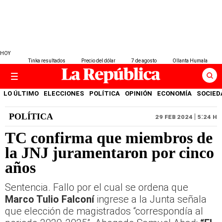
HOY
Tinka resultados
Precio del dólar
7 de agosto
Ollanta Humala
LO ÚLTIMO
ELECCIONES
POLÍTICA
OPINIÓN
ECONOMÍA
SOCIED
POLÍTICA
29 FEB 2024 | 5:24 H
TC confirma que miembros de
la JNJ juramentaron por cinco
años
Sentencia. Fallo por el cual se ordena que
Marco Tulio Falconí
ingrese a la Junta señala
que elección de magistrados “correspondía al