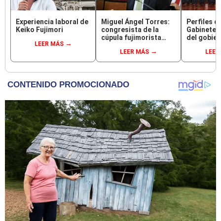
Experiencia laboral de
Miguel Ángel Torres:
Perfiles d
Keiko Fujimori
congresista de la
Gabinete M
cúpula fujimorista
del gobier
LEER MÁS
controlará el primer
Fujimori
LEER MÁS
LEER
año del Senado