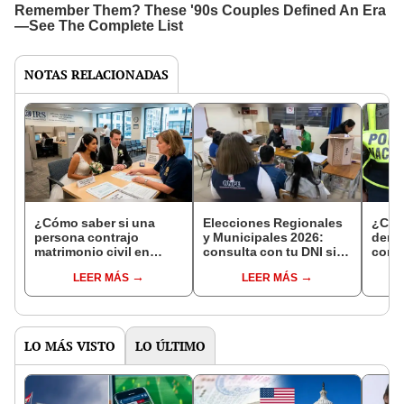
NOTAS RELACIONADAS
¿Cómo saber si una
Elecciones Regionales
¿Cóm
persona contrajo
y Municipales 2026:
denun
matrimonio civil en
consulta con tu DNI si
con 
Reniec?
fuiste elegido miembro
LEER MÁS
LEER MÁS
de mesa para este 4 de
octubre en el link oficial
de la ONPE
LO MÁS VISTO
LO ÚLTIMO