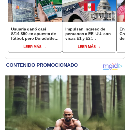
Usuaria ganó casi
Impulsan ingreso de
Encu
S/14.850 en apuesta de
peruanos a EE. UU. con
Chorr
fútbol, pero DoradoBet
visas E1 y E2:
desap
se negó a pagar:
emprendedores y
tras 
LEER MÁS
LEER MÁS
Indecopi multó a la
pymes serían los más
sujet
empresa con más de S/
beneficiados
Robl
19.000
impl