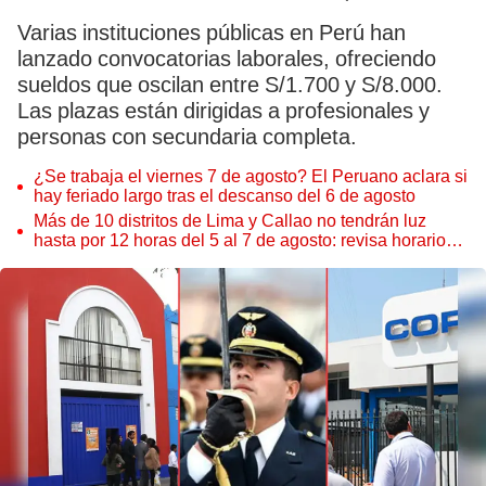
Varias instituciones públicas en Perú han
lanzado convocatorias laborales, ofreciendo
sueldos que oscilan entre S/1.700 y S/8.000.
Las plazas están dirigidas a profesionales y
personas con secundaria completa.
¿Se trabaja el viernes 7 de agosto? El Peruano aclara si
hay feriado largo tras el descanso del 6 de agosto
Más de 10 distritos de Lima y Callao no tendrán luz
hasta por 12 horas del 5 al 7 de agosto: revisa horarios y
zonas afectadas