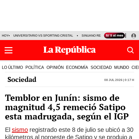
HOY
UNIVERSITARIO VS SPORTING CRISTAL
SINUANO RESULTADOS HOY
CA
LO ÚLTIMO
POLÍTICA
OPINIÓN
ECONOMÍA
SOCIEDAD
MUNDO
CIE
Sociedad
08 Jul 2026 | 0:17 h
Temblor en Junín: sismo de
magnitud 4,5 remeció Satipo
esta madrugada, según el IGP
El
sismo
registrado este 8 de julio se ubicó a 30
kilómetros al noroeste de Satipo y se produjo a