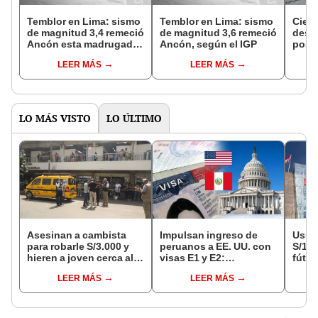
Temblor en Lima: sismo
Temblor en Lima: sismo
Cient
de magnitud 3,4 remeció
de magnitud 3,6 remeció
desc
Ancón esta madrugada,
Ancón, según el IGP
posib
según el IGP
extra
LEER MÁS
LEER MÁS
la ac
terr
LO MÁS VISTO
LO ÚLTIMO
Asesinan a cambista
Impulsan ingreso de
Usuar
para robarle S/3.000 y
peruanos a EE. UU. con
S/14.
hieren a joven cerca al
visas E1 y E2:
fútbo
Barrio Chino en Lima
emprendedores y
se ne
LEER MÁS
LEER MÁS
Cercado
pymes serían los más
Indec
beneficiados
empr
19.0