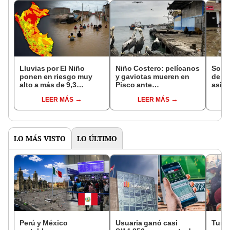
Lluvias por El Niño
Niño Costero: pelícanos
Solo 
ponen en riesgo muy
y gaviotas mueren en
de L
alto a más de 9,3
Pisco ante
asist
millones de peruanos:
calentamiento del mar y
clave
LEER MÁS
LEER MÁS
Lima tiene la mayor
falta de alimentos
fenó
exposición
LO MÁS VISTO
LO ÚLTIMO
Perú y México
Usuaria ganó casi
Turis