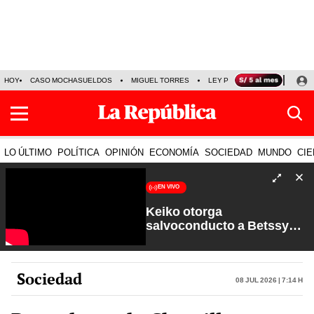
HOY
CASO MOCHASUELDOS
MIGUEL TORRES
LEY PULPÍN
PRECIO DEL
LO ÚLTIMO
POLÍTICA
OPINIÓN
ECONOMÍA
SOCIEDAD
MUNDO
CIE
EN VIVO
Keiko otorga
salvoconducto a Betssy
Chávez y renuevan
Petroperú | Sin Guion con
Rosa María Palacios
Sociedad
08 Jul 2026 | 7:14 h