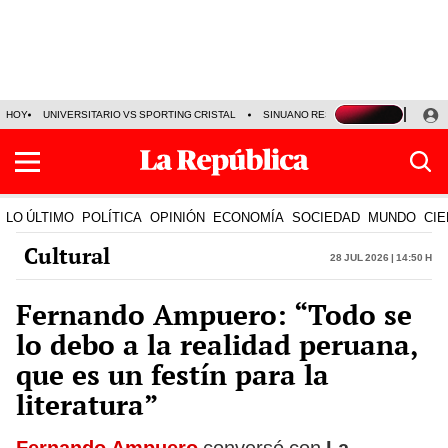
HOY
UNIVERSITARIO VS SPORTING CRISTAL
SINUANO RESULTADOS HOY
CA
LO ÚLTIMO
POLÍTICA
OPINIÓN
ECONOMÍA
SOCIEDAD
MUNDO
CIE
Cultural
28 Jul 2026 | 14:50 h
Fernando Ampuero: “Todo se
lo debo a la realidad peruana,
que es un festín para la
literatura”