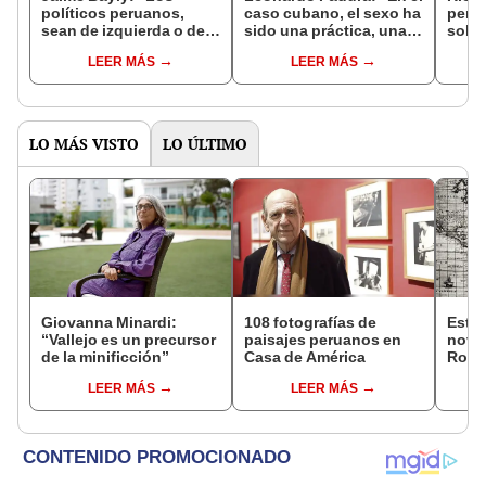
políticos peruanos,
caso cubano, el sexo ha
perio
sean de izquierda o de
sido una práctica, una
sobre
derecha, siempre
válvula de escape para
reput
LEER MÁS
LEER MÁS
encuentran la manera
la vida cotidiana de las
convi
de decepcionarte”
personas"
prop
LO MÁS VISTO
LO ÚLTIMO
Giovanna Minardi:
108 fotografías de
Estre
“Vallejo es un precursor
paisajes peruanos en
novel
de la minificción”
Casa de América
Robe
LEER MÁS
LEER MÁS