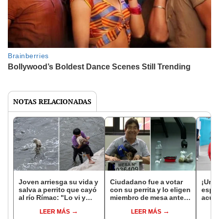
NOTAS RELACIONADAS
Joven arriesga su vida y
Ciudadano fue a votar
¡Una
salva a perrito que cayó
con su perrita y lo eligen
espe
al río Rímac: "Lo vi y
miembro de mesa ante
acudi
solo pensé en
falta de personal: "Ya lo
a sus
LEER MÁS
LEER MÁS
rescatarlo"
intuía"
segu