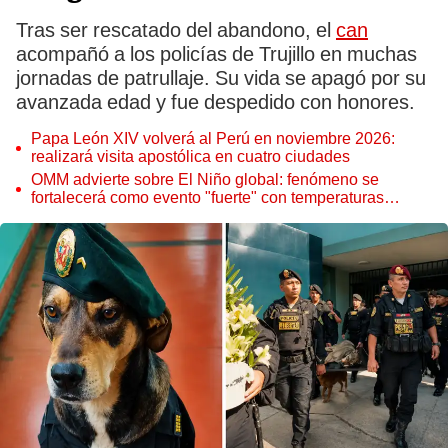
Tras ser rescatado del abandono, el
can
acompañó a los policías de Trujillo en muchas
jornadas de patrullaje. Su vida se apagó por su
avanzada edad y fue despedido con honores.
Papa León XIV volverá al Perú en noviembre 2026:
realizará visita apostólica en cuatro ciudades
OMM advierte sobre El Niño global: fenómeno se
fortalecerá como evento "fuerte" con temperaturas
récord este 2026