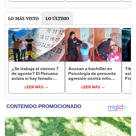
elect
LO MÁS VISTO
LO ÚLTIMO
¿Se trabaja el viernes 7
Acusan a bachiller en
TikTo
de agosto? El Peruano
Psicología de presunta
así c
aclara si hay feriado
agresión contra niño
Fisca
largo tras el descanso
con autismo en Surco:
inves
LEER MÁS
LEER MÁS
del 6 de agosto
cámaras captan el
deja
hecho
en P