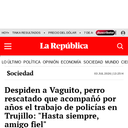
HOY
TINKA RESULTADOS
PRECIO DEL DÓLAR
7 DE AGOSTO
OLLANTA H
LO ÚLTIMO
POLÍTICA
OPINIÓN
ECONOMÍA
SOCIEDAD
MUNDO
CIE
Sociedad
03 Jul 2026 | 13:25 h
Despiden a Vaguito, perro
rescatado que acompañó por
años el trabajo de policías en
Trujillo: "Hasta siempre,
amigo fiel"