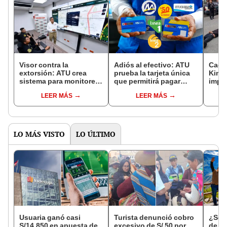
Visor contra la
Adiós al efectivo: ATU
Caen
extorsión: ATU crea
prueba la tarjeta única
King,
sistema para monitorear
que permitirá pagar
impl
buses y patrulleros en
buses de el 'Chino', La
cont
LEER MÁS
LEER MÁS
Lima y Callao
50, Nueva América,
tran
Metropolitano y Metro
con un solo medio
LO MÁS VISTO
LO ÚLTIMO
Usuaria ganó casi
Turista denunció cobro
¿Se t
S/14.850 en apuesta de
excesivo de S/ 50 por
de a