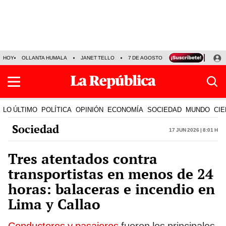
HOY
OLLANTA HUMALA
JANET TELLO
7 DE AGOSTO
TINKA RESULTADOS
LO ÚLTIMO
POLÍTICA
OPINIÓN
ECONOMÍA
SOCIEDAD
MUNDO
CIE
Sociedad
17 Jun 2026 | 8:01 h
Tres atentados contra
transportistas en menos de 24
horas: balaceras e incendio en
Lima y Callao