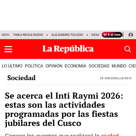
HOY
TINKA RESULTADOS
ALEJANDRO TOLEDO
KENJI FUJIMORI
PRECIO
LO ÚLTIMO
POLÍTICA
OPINIÓN
ECONOMÍA
SOCIEDAD
MUNDO
CIE
Sociedad
16 Jun 2026 | 16:03 h
Se acerca el Inti Raymi 2026:
estas son las actividades
programadas por las fiestas
jubilares del Cusco