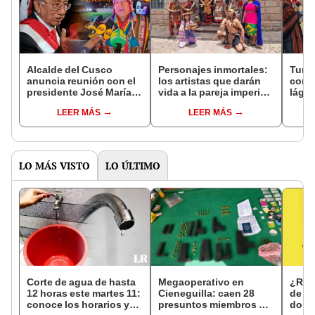
Alcalde del Cusco
Personajes inmortales:
Turis
anuncia reunión con el
los artistas que darán
conm
presidente José María
vida a la pareja imperial
lágri
Balcázar y lo invita al
del Inti Raymi en Cusco
Inti 
LEER MÁS
LEER MÁS
Inti Raymi
much
LO MÁS VISTO
LO ÚLTIMO
Corte de agua de hasta
Megaoperativo en
¿Rev
12 horas este martes 11:
Cieneguilla: caen 28
de La
conoce los horarios y
presuntos miembros del
domi