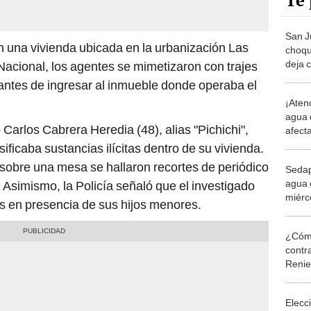
Te 
San J
en una vivienda ubicada en la urbanización Las
choqu
deja c
 Nacional, los agentes se mimetizaron con trajes
dos m
 antes de ingresar al inmueble donde operaba el
¡Aten
agua 
 Carlos Cabrera Heredia (48), alias "Pichichi",
afecta
Lima 
ficaba sustancias ilícitas dentro de su vivienda.
sobre una mesa se hallaron recortes de periódico
Sedap
agua 
. Asimismo, la Policía señaló que el investigado
miérco
tas en presencia de sus hijos menores.
comple
y zon
¿Cómo
contra
Reni
Elecc