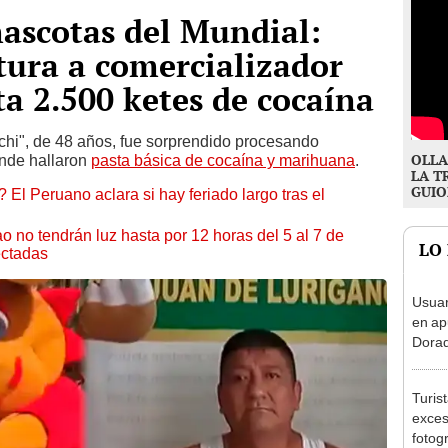
ascotas del Mundial:
tura a comercializador
ta 2.500 ketes de cocaína
ichi", de 48 años, fue sorprendido procesando
OLLA
onde hallaron
pasta básica de cocaína y marihuana
.
LA T
GUIO
 El Peruano aclara si hay feriado largo tras el
ao no tendrán luz hasta por 12 horas del 5 al 7 de
LO
ectadas
Usuar
en ap
Dorad
Indec
con m
Turis
exces
fotog