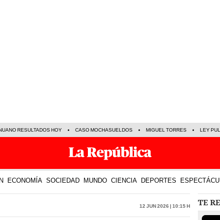
NUANO RESULTADOS HOY
CASO MOCHASUELDOS
MIGUEL TORRES
LEY PU
N
ECONOMÍA
SOCIEDAD
MUNDO
CIENCIA
DEPORTES
ESPECTÁCU
TE R
12 Jun 2026 | 10:15 h