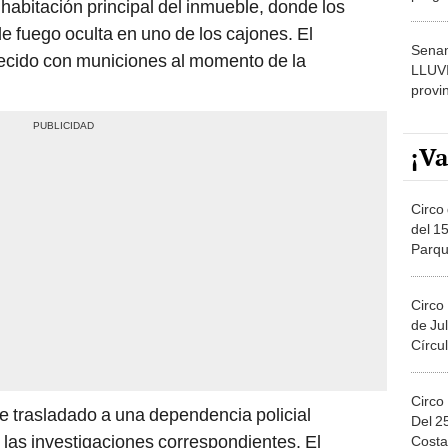
 habitación principal del inmueble, donde los
dónde
e fuego oculta en uno de los cajones. El
Senam
cido con municiones al momento de la
LLUV
provi
¡Va
Circo 
del 15
Parqu
Migue
Circo
de Jul
Círcul
Circo
ue trasladado a una dependencia policial
Del 2
 las investigaciones correspondientes. El
Costa