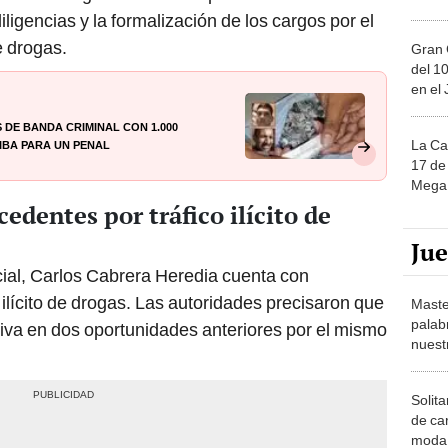
iligencias y la formalización de los cargos por el
de drogas.
Gran 
del 10
en el
de banda criminal con 1.000
iba para un penal
La Ca
17 de 
Mega 
edentes por tráfico ilícito de
Ju
cial, Carlos Cabrera Heredia cuenta con
ilícito de drogas. Las autoridades precisaron que
Maste
palab
iva en dos oportunidades anteriores por el mismo
nuest
Solita
de ca
moda.