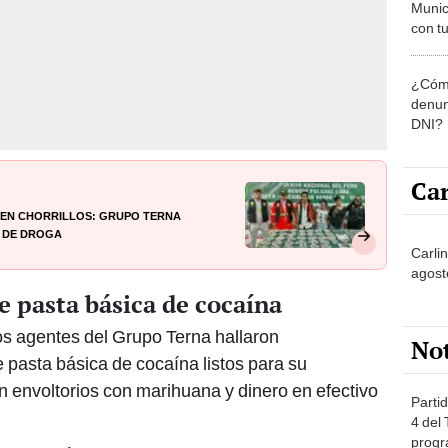
Munic
con tu
miemb
de oct
¿Cómo
la O
denun
DNI?
Car
 en Chorrillos: Grupo Terna
a de droga
Carlin
agost
e pasta básica de cocaína
 los agentes del Grupo Terna hallaron
No
pasta básica de cocaína listos para su
n envoltorios con marihuana y dinero en efectivo
Partid
4 del
progr