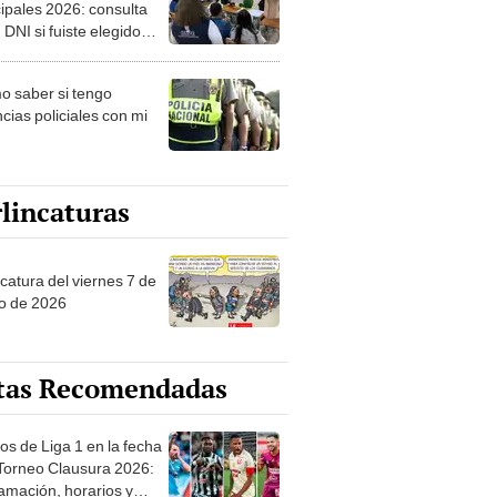
ipales 2026: consulta
 DNI si fuiste elegido
ro de mesa para este 4
ubre en el link oficial de
 saber si tengo
NPE
cias policiales con mi
lincaturas
catura del viernes 7 de
o de 2026
tas Recomendadas
os de Liga 1 en la fecha
 Torneo Clausura 2026:
amación, horarios y