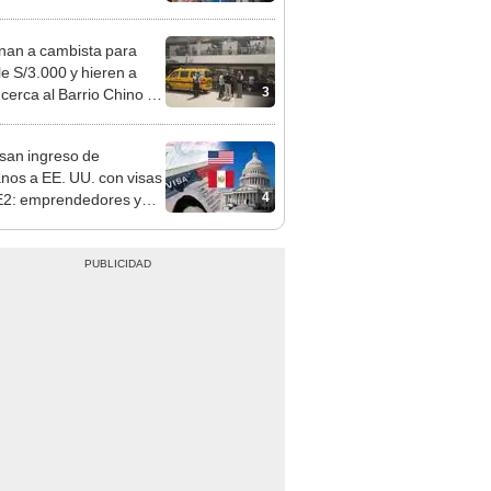
sco: serenazgo
eró el dinero
nan a cambista para
le S/3.000 y hieren a
3
 cerca al Barrio Chino en
 Cercado
san ingreso de
nos a EE. UU. con visas
4
E2: emprendedores y
 serían los más
iciados