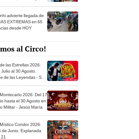
 ver
hi advierte llegada de
IAS EXTREMAS en 65
ncias desde HOY
mos al Circo!
de las Estrellas 2026:
 Julio al 30 Agosto.
e de las Leyendas - San
l
 Montecarlo 2026: Del 17
io hasta el 30 Agosto en
o Militar - Jesús María
 Místico Condor 2026:
5 de Junio. Explanada
 21