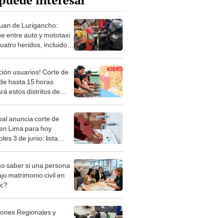
puede interesar
uan de Lurigancho:
e entre auto y mototaxi
uatro heridos, incluidos
enores en Caja de Agua
ción usuarios! Corte de
de hasta 15 horas
rá estos distritos de
este lunes 8 de junio
al anuncia corte de
en Lima para hoy
les 3 de junio: lista
ta de distritos, horarios
as afectadas
 saber si una persona
jo matrimonio civil en
ec?
iones Regionales y