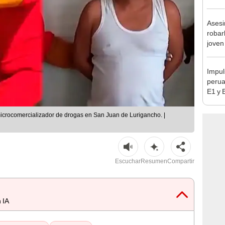
en Cu
recup
Asesi
robar
joven
Lima
Impul
perua
E1 y 
pymes
benef
icrocomercializador de drogas en San Juan de Lurigancho. |
Escuchar
Resumen
Compartir
 IA