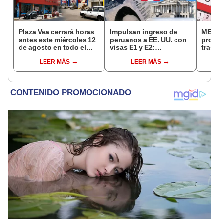
Plaza Vea cerrará horas
Impulsan ingreso de
MEF 
antes este miércoles 12
peruanos a EE. UU. con
prop
de agosto en todo el
visas E1 y E2:
trasl
Perú: tiendas atenderán
emprendedores y
no se
LEER MÁS
LEER MÁS
hasta las 7 p.m.
pymes serían los más
“Lune
beneficiados