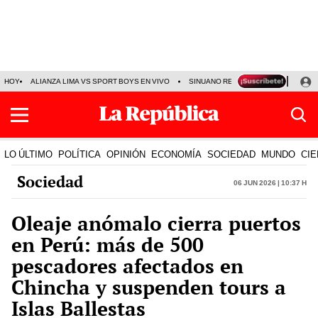
HOY
ALIANZA LIMA VS SPORT BOYS EN VIVO
SINUANO RESULTADOS HOY
JO
LO ÚLTIMO
POLÍTICA
OPINIÓN
ECONOMÍA
SOCIEDAD
MUNDO
CIE
Sociedad
06 Jun 2026 | 10:37 h
Oleaje anómalo cierra puertos
en Perú: más de 500
pescadores afectados en
Chincha y suspenden tours a
Islas Ballestas