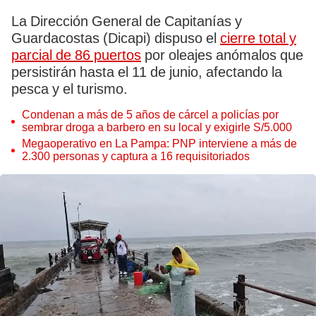
La Dirección General de Capitanías y
Guardacostas (Dicapi) dispuso el
cierre total y
parcial de 86 puertos
por oleajes anómalos que
persistirán hasta el 11 de junio, afectando la
pesca y el turismo.
Condenan a más de 5 años de cárcel a policías por
sembrar droga a barbero en su local y exigirle S/5.000
Megaoperativo en La Pampa: PNP interviene a más de
2.300 personas y captura a 16 requisitoriados