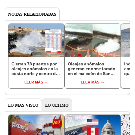
NOTAS RELACIONADAS
Cierran 78 puertos por
Oleajes anómalos
Indec
oleajes anómalos en la
generan enorme forado
emite
costa norte y centro del
en el malecón de San
que a
Perú: estas son las
Bartolo y aceleran obras
cost
LEER MÁS
LEER MÁS
zonas afectadas
de emergencia
este
LO MÁS VISTO
LO ÚLTIMO