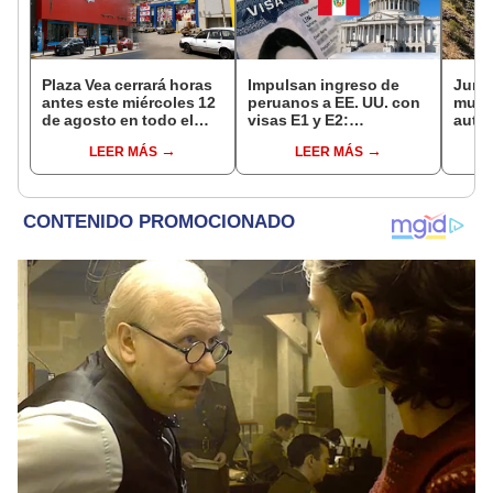
Plaza Vea cerrará horas
Impulsan ingreso de
Junín
antes este miércoles 12
peruanos a EE. UU. con
muere
de agosto en todo el
visas E1 y E2:
auto 
Perú: tiendas atenderán
emprendedores y
Manta
LEER MÁS
LEER MÁS
hasta las 7 p.m.
pymes serían los más
Centr
beneficiados