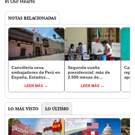
NOTAS RELACIONADAS
Cancillería cesa
Segunda vuelta
Canci
embajadores de Perú en
presidencial: más de
repr
España, Estados
2.500 mesas de
apro
Unidos, India,
votación se instalarán
11% d
LEER MÁS
LEER MÁS
Bangladesh y Francia
para peruanos en el
67% 
extranjero
expo
LO MÁS VISTO
LO ÚLTIMO