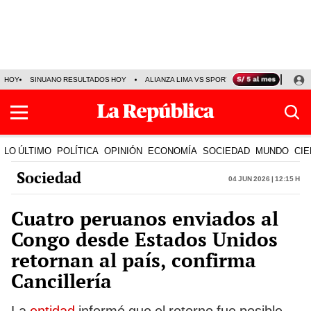
HOY
SINUANO RESULTADOS HOY
ALIANZA LIMA VS SPORT BOYS
JORGE MES
LO ÚLTIMO
POLÍTICA
OPINIÓN
ECONOMÍA
SOCIEDAD
MUNDO
CIE
Sociedad
04 Jun 2026 | 12:15 h
Cuatro peruanos enviados al
Congo desde Estados Unidos
retornan al país, confirma
Cancillería