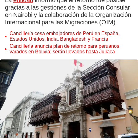
La
entidad
informó que el retorno fue posible
gracias a las gestiones de la Sección Consular
en Nairobi y la colaboración de la Organización
Internacional para las Migraciones (OIM).
Cancillería cesa embajadores de Perú en España,
Estados Unidos, India, Bangladesh y Francia
Cancillería anuncia plan de retorno para peruanos
varados en Bolivia: serán llevados hasta Juliaca