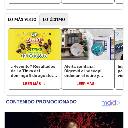
presencia nacional
¿cómo se llamará?
LO MÁS VISTO
LO ÚLTIMO
¿Reventó? Resultados
Alerta sanitaria:
Impu
de La Tinka del
Digemid e Indecopi
perua
domingo 9 de agosto:
ordenan el retiro y
visas
números ganadores,
destrucción de estos
empr
LEER MÁS
LEER MÁS
premios del Pozo
productos médicos
pyme
Millonario, boliyapa,
contra el cáncer por
bene
S/50.000 y más
riesgos a la salud