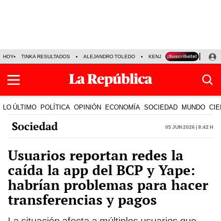
HOY
TINKA RESULTADOS
ALEJANDRO TOLEDO
KENJI FUJIMORI
PRECIO
LO ÚLTIMO
POLÍTICA
OPINIÓN
ECONOMÍA
SOCIEDAD
MUNDO
CIE
Sociedad
05 Jun 2026 | 8:42 h
Usuarios reportan redes la
caída la app del BCP y Yape:
habrían problemas para hacer
transferencias y pagos