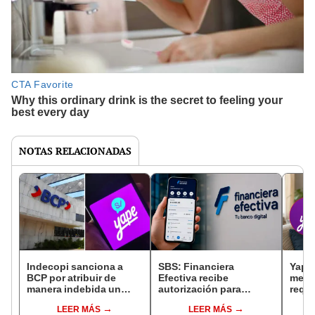
NOTAS RELACIONADAS
Indecopi sanciona a
SBS: Financiera
Yape 
BCP por atribuir de
Efectiva recibe
meno
manera indebida un
autorización para
requi
préstamo Yape de
convertirse en el primer
y cóm
LEER MÁS
LEER MÁS
S/4.400 a cliente
banco digital con
contr