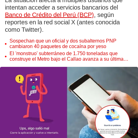
La situación afecta a múltiples usuarios que
intentan acceder a servicios bancarios del
Banco de Crédito del Perú (BCP)
, según
reportes en la red social X (antes conocida
como Twitter).
Sospechan que un oficial y dos subalternos PNP
cambiaron 40 paquetes de cocaína por yeso
El 'monstruo' subterráneo de 1.750 toneladas que
construye el Metro bajo el Callao avanza a su última
estación