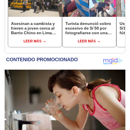
Asesinan a cambista y
Turista denunció cobro
Usuar
hieren a joven cerca al
excesivo de S/ 50 por
S/14.
Barrio Chino en Lima
fotografiarse con una
fútbo
Cercado: un
alpaca en Cusco y
se ne
LEER MÁS
LEER MÁS
sospechoso detenido
Serenazgo recuperó el
Indec
dinero
empr
19.0