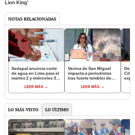
NOTAS RELACIONADAS
Sedapal anuncia corte
Vecina de San Miguel
De Ma
de agua en Lima para el
impacta a periodistas
City 
martes 2 y miércoles 3
tras fuerte temblor de
espac
de junio: lista completa
6,1: "Estaba en la ducha
San M
LEER MÁS
LEER MÁS
de distritos, horarios y
y salí corriendo como
con 
zonas afectadas
Eva"
mega
trata
listo
LO MÁS VISTO
LO ÚLTIMO