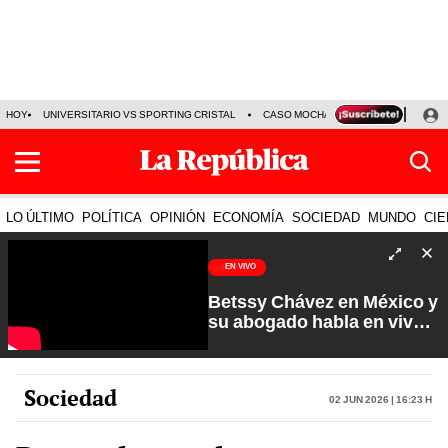
HOY
UNIVERSITARIO VS SPORTING CRISTAL
CASO MOCHASUELDOS
MIGUEL
LO ÚLTIMO
POLÍTICA
OPINIÓN
ECONOMÍA
SOCIEDAD
MUNDO
CIE
EN VIVO
Betssy Chávez en México y
su abogado habla en vivo |
Que No Se Te Olvide con
Carlos Cornejo
Sociedad
02 Jun 2026 | 16:23 h