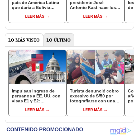
país de América Latina
presidente José
los A
que daría a Bolivia
Antonio Kast hace los
de Am
acceso al mar hasta
primeros cambios en su
moder
LEER MÁS
LEER MÁS
2091, pero hoy luce
gabinete ministerial
US$3 
desierta y abandonada
pare
LO MÁS VISTO
LO ÚLTIMO
Impulsan ingreso de
Turista denunció cobro
Cond
peruanos a EE. UU. con
excesivo de S/50 por
años 
visas E1 y E2:
fotografiarse con una
polic
emprendedores y
alpaca en Cusco:
droga
LEER MÁS
LEER MÁS
pymes serían los más
serenazgo recuperó el
local
beneficiados
dinero