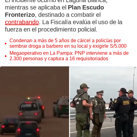
El incidente ocurrió en Laguna Blanca,
mientras se aplicaba el
Plan Escudo
Fronterizo
, destinado a combatir el
contrabando
. La Fiscalía evalúa el uso de la
fuerza en el procedimiento policial.
Condenan a más de 5 años de cárcel a policías por
sembrar droga a barbero en su local y exigirle S/5.000
Megaoperativo en La Pampa: PNP interviene a más de
2.300 personas y captura a 16 requisitoriados