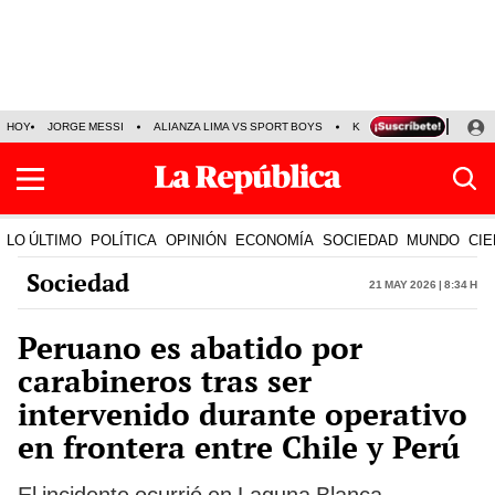
HOY
JORGE MESSI
ALIANZA LIMA VS SPORT BOYS
KENJI FUJIMORI
PRE
LO ÚLTIMO
POLÍTICA
OPINIÓN
ECONOMÍA
SOCIEDAD
MUNDO
CIE
Sociedad
21 May 2026 | 8:34 h
Peruano es abatido por
carabineros tras ser
intervenido durante operativo
en frontera entre Chile y Perú