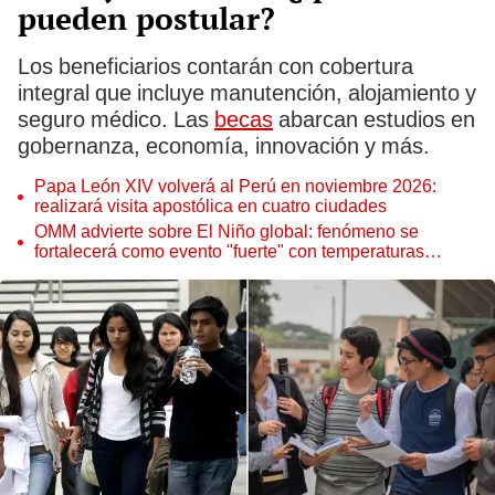
pueden postular?
Los beneficiarios contarán con cobertura
integral que incluye manutención, alojamiento y
seguro médico. Las
becas
abarcan estudios en
gobernanza, economía, innovación y más.
Papa León XIV volverá al Perú en noviembre 2026:
realizará visita apostólica en cuatro ciudades
OMM advierte sobre El Niño global: fenómeno se
fortalecerá como evento "fuerte" con temperaturas
récord este 2026