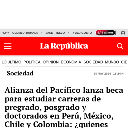
HOY
OLLANTA HUMALA
JANET TELLO
7 DE AGOSTO
TINKA RESULTADOS
LO ÚLTIMO
POLÍTICA
OPINIÓN
ECONOMÍA
SOCIEDAD
MUNDO
CIE
Sociedad
20 May 2026 | 19:24 h
Alianza del Pacífico lanza beca
para estudiar carreras de
pregrado, posgrado y
doctorados en Perú, México,
Chile y Colombia: ¿quienes