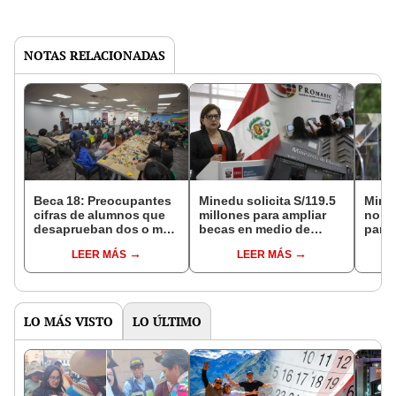
NOTAS RELACIONADAS
Beca 18: Preocupantes
Minedu solicita S/119.5
Minis
cifras de alumnos que
millones para ampliar
no as
desaprueban dos o más
becas en medio de
para 
veces el mismo curso
crisis financiera en
crisi
LEER MÁS
LEER MÁS
Pronabec
Pron
LO MÁS VISTO
LO ÚLTIMO