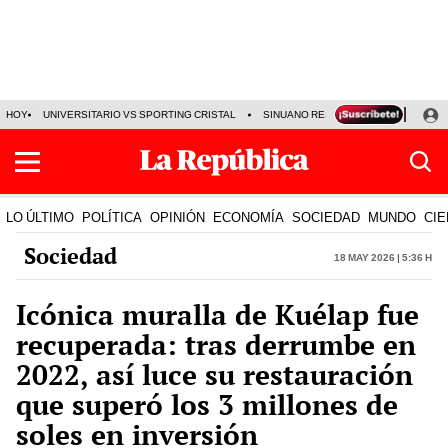
HOY
UNIVERSITARIO VS SPORTING CRISTAL
SINUANO RESULTADOS HOY
CA
LO ÚLTIMO
POLÍTICA
OPINIÓN
ECONOMÍA
SOCIEDAD
MUNDO
CIE
Sociedad
18 May 2026 | 5:36 h
Icónica muralla de Kuélap fue
recuperada: tras derrumbe en
2022, así luce su restauración
que superó los 3 millones de
soles en inversión