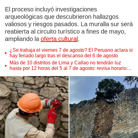
El proceso incluyó investigaciones
arqueológicas que descubrieron hallazgos
valiosos y riesgos pasados. La muralla sur será
reabierta al circuito turístico a fines de mayo,
ampliando la
oferta cultural
.
¿Se trabaja el viernes 7 de agosto? El Peruano aclara si
hay feriado largo tras el descanso del 6 de agosto
Más de 10 distritos de Lima y Callao no tendrán luz
hasta por 12 horas del 5 al 7 de agosto: revisa horarios y
zonas afectadas