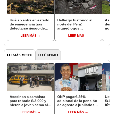
Kuélap entra en estado
Hallazgo histórico al
Así p
de emergencia tras
norte del Perú:
dest
detectarse riesgo de
arqueólogos
nomi
colapsos en sus
encuentran estructura
prem
LEER MÁS
LEER MÁS
estructuras por fuertes
funeraria única en su
Desti
lluvias
tipo que perteneció a
está
cultura más antigua que
Los 
los Aztecas
LO MÁS VISTO
LO ÚLTIMO
Asesinan a cambista
ONP pagará 25%
Usuar
para robarle S/3.000 y
adicional de la pensión
S/14.
hieren a joven cerca al
de agosto a jubilados
fútbo
Barrio Chino en Lima
que cumplan este
se ne
LEER MÁS
LEER MÁS
Cercado
requisito: ¿cómo saber
Indec