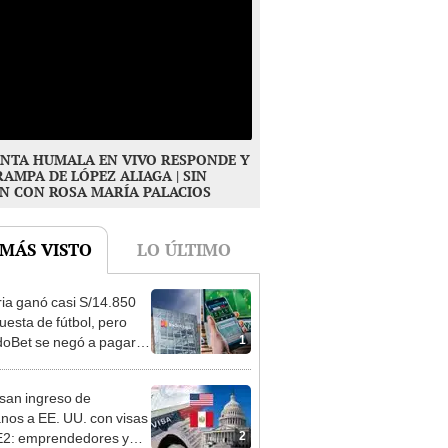
NTA HUMALA EN VIVO RESPONDE Y
RAMPA DE LÓPEZ ALIAGA | SIN
N CON ROSA MARÍA PALACIOS
 MÁS VISTO
LO ÚLTIMO
ia ganó casi S/14.850
uesta de fútbol, pero
1
oBet se negó a pagar:
opi multó a la empresa
ás de S/ 19.000
san ingreso de
nos a EE. UU. con visas
2
E2: emprendedores y