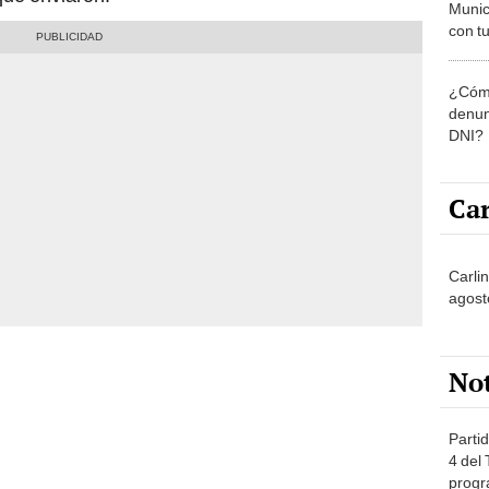
Munic
con tu
miemb
de oct
¿Cómo
la O
denun
DNI?
Car
Carli
agost
No
Partid
4 del
progr