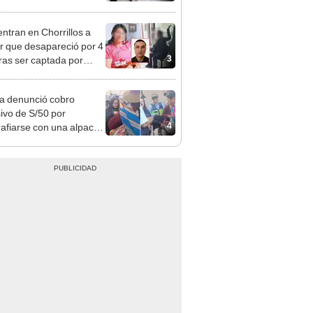
 serían los más
iciados
ntran en Chorrillos a
 que desapareció por 4
3
tras ser captada por
o que conoció en Roblox:
usca al implicado
ta denunció cobro
ivo de S/50 por
4
rafiarse con una alpaca
sco: serenazgo
eró el dinero