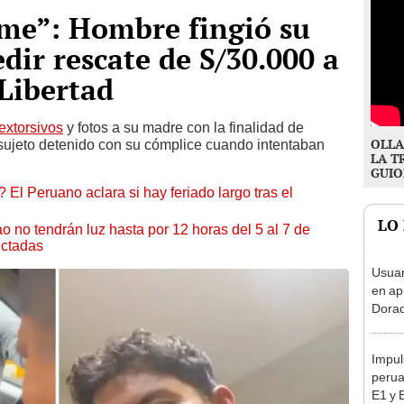
e”: Hombre fingió su
dir rescate de S/30.000 a
 Libertad
extorsivos
y fotos a su madre con la finalidad de
OLLA
 sujeto detenido con su cómplice cuando intentaban
LA T
GUIO
 El Peruano aclara si hay feriado largo tras el
LO
ao no tendrán luz hasta por 12 horas del 5 al 7 de
ectadas
Usuar
en ap
Dorad
Indec
con m
Impul
perua
E1 y 