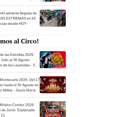
 ver
hi advierte llegada de
IAS EXTREMAS en 65
ncias desde HOY
mos al Circo!
de las Estrellas 2026:
 Julio al 30 Agosto.
e de las Leyendas - San
l
 Montecarlo 2026: Del 17
io hasta el 30 Agosto en
o Militar - Jesús María
 Místico Condor 2026:
5 de Junio. Explanada
 21