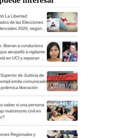
puede interesar
tó La Libertad:
tados de las Elecciones
denciales 2026, según
o oficial ONPE al 100%
lo: liberan a conductora
que atropelló a vigilante
stá en UCI y separan a
as por acta irregular
 Superior de Justicia de
bertad emite comunicado
 polémica liberación
 saber si una persona
jo matrimonio civil en
ec?
iones Regionales y