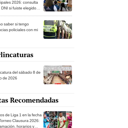
ipales 2026: consulta
 DNI si fuiste elegido
ro de mesa para este 4
ubre en el link oficial de
 saber si tengo
NPE
cias policiales con mi
lincaturas
ncatura del sábado 8 de
o de 2026
tas Recomendadas
os de Liga 1 en la fecha
 Torneo Clausura 2026:
amación, horarios y