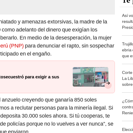
Te 
Así vo
aniatado y amenazas extorsivas, la madre de la
resul
Presi
0 como adelanto del dinero que exigían los
conte
berarlo. En medio de la desesperación, la mujer
Trujil
Perú (PNP)
para denunciar el rapto, sin sospechar
ebria 
rticipado en el engaño.
que e
policí
Corte
tosecuestró para exigir a sus
La Li
sobre
 el anzuelo creyendo que ganaría 850 soles
¿Cómo
contra
s a reclutar personas para la minería ilegal. Si
Reni
, deposita 30.000 soles ahora. Si tú cooperas, te
de policías porque no lo vuelves a ver nunca”, se
Elecc
que enviaron.