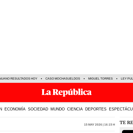
NUANO RESULTADOS HOY
CASO MOCHASUELDOS
MIGUEL TORRES
LEY PU
N
ECONOMÍA
SOCIEDAD
MUNDO
CIENCIA
DEPORTES
ESPECTÁCU
TE R
15 May 2026 | 16:15 h