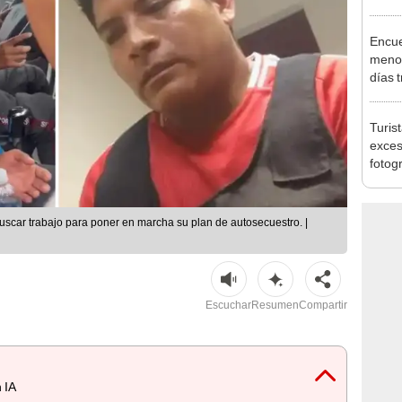
pymes
benef
Encue
menor
días 
sujet
PNP b
Turis
exces
fotog
en Cu
recup
buscar trabajo para poner en marcha su plan de autosecuestro. |
Escuchar
Resumen
Compartir
 IA