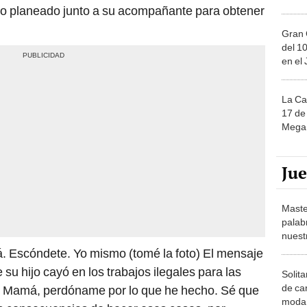
do planeado junto a su acompañante para obtener
Gran 
del 10
en el
La Ca
17 de 
Mega 
Ju
Maste
palab
nuest
á. Escóndete. Yo mismo (tomé la foto) El mensaje
e su hijo cayó en los trabajos ilegales para las
Solita
de ca
s. Mamá, perdóname por lo que he hecho. Sé que
moda.