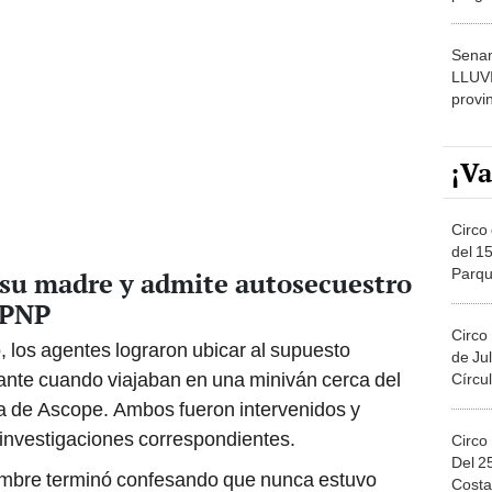
dónde
Senam
LLUV
provi
¡Va
Circo 
del 15
Parqu
su madre y admite autosecuestro
Migue
a PNP
Circo
, los agentes lograron ubicar al supuesto
de Jul
nte cuando viajaban en una miniván cerca del
Círcul
ia de Ascope. Ambos fueron intervenidos y
s investigaciones correspondientes.
Circo
Del 2
 hombre terminó confesando que nunca estuvo
Costa