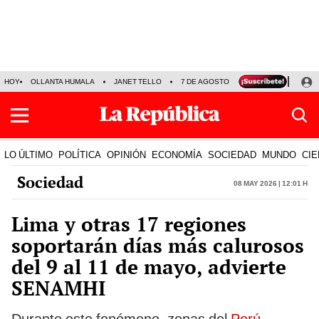
HOY
OLLANTA HUMALA
JANET TELLO
7 DE AGOSTO
TINKA RESULTADOS
LO ÚLTIMO
POLÍTICA
OPINIÓN
ECONOMÍA
SOCIEDAD
MUNDO
CIE
Sociedad
08 May 2026 | 12:01 h
Lima y otras 17 regiones
soportarán días más calurosos
del 9 al 11 de mayo, advierte
SENAMHI