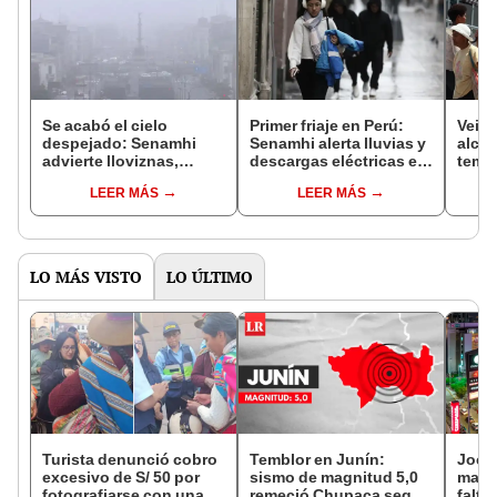
Se acabó el cielo
Primer friaje en Perú:
Veint
despejado: Senamhi
Senamhi alerta lluvias y
alca
advierte lloviznas,
descargas eléctricas en
tempe
neblina y ráfagas de
estas regiones por
35°C 
LEER MÁS
LEER MÁS
viento en toda la costa
fenómeno
días
peruana
LO MÁS VISTO
LO ÚLTIMO
Turista denunció cobro
Temblor en Junín:
Jocke
excesivo de S/ 50 por
sismo de magnitud 5,0
manti
fotografiarse con una
remeció Chupaca según
falta