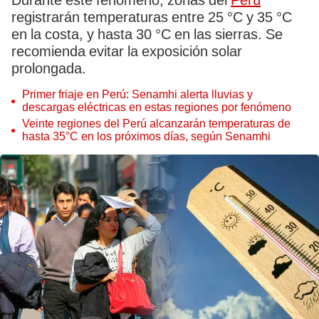
Durante este fenómeno, zonas del
Perú
registrarán temperaturas entre 25 °C y 35 °C
en la costa, y hasta 30 °C en las sierras. Se
recomienda evitar la exposición solar
prolongada.
Primer friaje en Perú: Senamhi alerta lluvias y
descargas eléctricas en estas regiones por fenómeno
Veinte regiones del Perú alcanzarán temperaturas de
hasta 35°C en los próximos días, según Senamhi