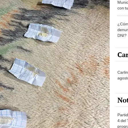
Munic
con tu
miemb
de oct
¿Cómo
la O
denun
DNI?
Car
Carli
agost
No
Partid
4 del
progr