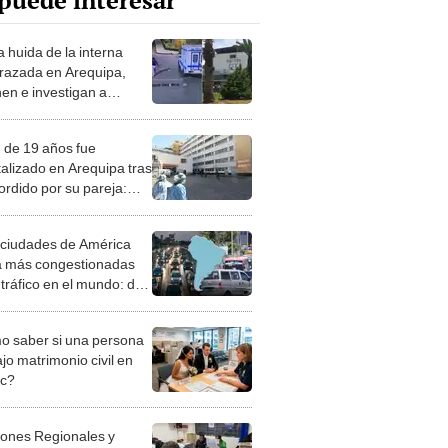
puede interesar
a huida de la interna
azada en Arequipa,
nen e investigan a
es del INPE por
nto favorecimiento en su
 de 19 años fue
talizado en Arequipa tras
ordido por su pareja:
 lesión genital
 ciudades de América
a más congestionadas
 tráfico en el mundo: dos
e Perú, aunque no
n el top
 saber si una persona
jo matrimonio civil en
ec?
iones Regionales y