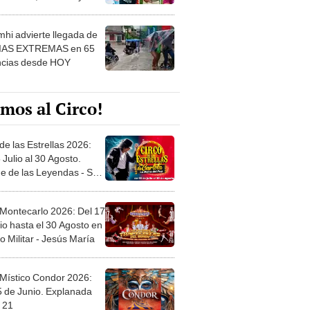
 ver
hi advierte llegada de
IAS EXTREMAS en 65
ncias desde HOY
mos al Circo!
de las Estrellas 2026:
 Julio al 30 Agosto.
e de las Leyendas - San
l
 Montecarlo 2026: Del 17
io hasta el 30 Agosto en
o Militar - Jesús María
 Místico Condor 2026:
5 de Junio. Explanada
 21