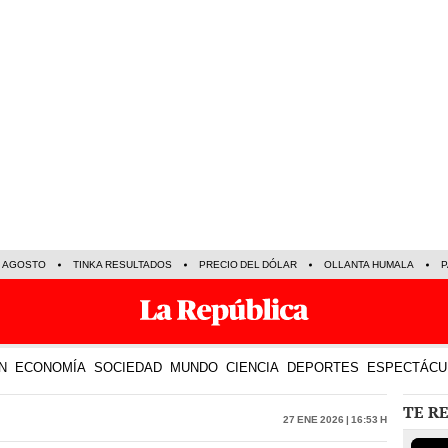
E AGOSTO
TINKA RESULTADOS
PRECIO DEL DÓLAR
OLLANTA HUMALA
P
N
ECONOMÍA
SOCIEDAD
MUNDO
CIENCIA
DEPORTES
ESPECTÁCU
TE R
27 Ene 2026 | 16:53 h