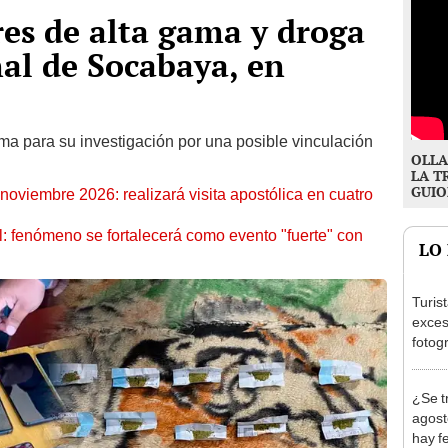
res de alta gama y droga
nal de Socabaya, en
ma para su investigación por una posible vinculación
OLLA
LA T
GUIO
oviembre 2026: realizará visita apostólica en cuatro
: fenómeno se fortalecerá como evento "fuerte" con
LO
Turis
exces
fotog
en Cu
recup
¿Se t
agost
hay fe