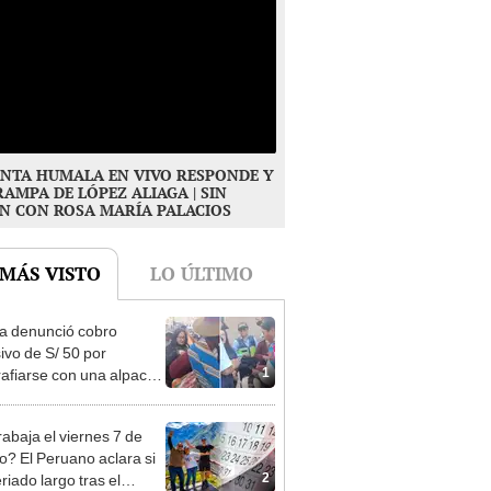
NTA HUMALA EN VIVO RESPONDE Y
RAMPA DE LÓPEZ ALIAGA | SIN
N CON ROSA MARÍA PALACIOS
 MÁS VISTO
LO ÚLTIMO
ta denunció cobro
ivo de S/ 50 por
1
rafiarse con una alpaca
sco y Serenazgo
eró el dinero
rabaja el viernes 7 de
o? El Peruano aclara si
2
riado largo tras el