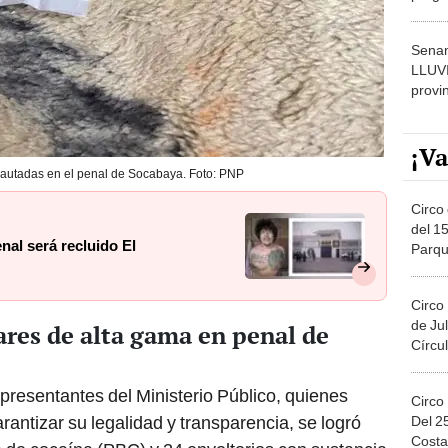
dónde
Senam
LLUV
provi
¡Va
ncautadas en el penal de Socabaya. Foto: PNP
Circo 
del 15
nal será recluido El
Parqu
Migue
Circo
de Jul
ares de alta gama en penal de
Círcul
presentantes del Ministerio Público, quienes
Circo
arantizar su legalidad y transparencia, se logró
Del 2
Costa