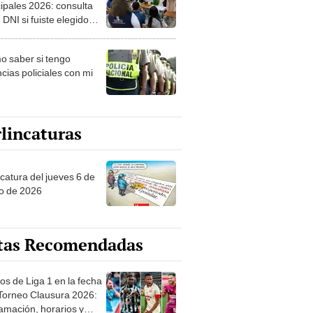
ipales 2026: consulta
 DNI si fuiste elegido
ro de mesa para este 4
ubre en el link oficial de
 saber si tengo
NPE
cias policiales con mi
lincaturas
ncatura del jueves 6 de
o de 2026
tas Recomendadas
os de Liga 1 en la fecha
 Torneo Clausura 2026:
amación, horarios y