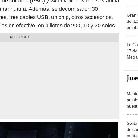
a de cocaína (PBC) y 24 envoltorios con sustancia
 marihuana. Además, se decomisaron 30
Gran 
es, tres cables USB, un chip, otros accesorios,
del 10
es en efectivo, en billetes de 200, 10 y 20 soles.
en el
La Ca
17 de 
Mega 
Ju
Maste
palab
nuest
Solita
de ca
moda.