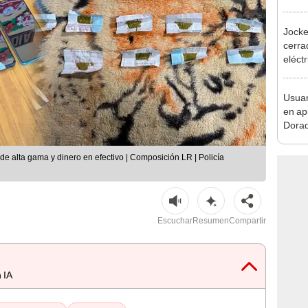
desca
Jocke
cerrad
eléct
abrir
Usuar
en ap
Dorad
Indec
con m
 de alta gama y dinero en efectivo | Composición LR | Policía
Escuchar
Resumen
Compartir
 IA