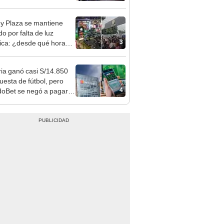
nso del 6 de agosto
y Plaza se mantiene
o por falta de luz
3
rica: ¿desde qué hora
á el centro comercial?
ia ganó casi S/14.850
uesta de fútbol, pero
4
oBet se negó a pagar:
opi multó a la empresa
ás de S/ 19.000