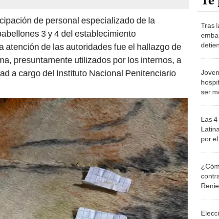
Te 
icipación de personal especializado de la
Tras l
pabellones 3 y 4 del establecimiento
embar
detie
a atención de las autoridades fue el hallazgo de
agent
ma, presuntamente utilizados por los internos, a
presu
ad a cargo del Instituto Nacional Penitenciario
Joven
fuga
hospi
ser m
sufrió
Las 4
Latin
por el
son d
lidera
¿Cómo
contra
Reni
Elecc