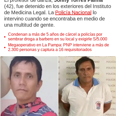
El profesor de danza,
Jonhy Torres Paima
(42), fue detenido en los exteriores del Instituto
de Medicina Legal. La
Policía Nacional
lo
intervino cuando se encontraba en medio de
una multitud de gente.
Condenan a más de 5 años de cárcel a policías por
sembrar droga a barbero en su local y exigirle S/5.000
Megaoperativo en La Pampa: PNP interviene a más de
2.300 personas y captura a 16 requisitoriados