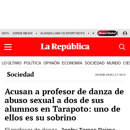
HOY
JORGE MESSI
ALIANZA LIMA VS SPORT BOYS
KENJI FUJIMORI
PRE
LO ÚLTIMO
POLÍTICA
OPINIÓN
ECONOMÍA
SOCIEDAD
MUNDO
CIE
Sociedad
08 Ene 2026 | 17:35 h
Acusan a profesor de danza de
abuso sexual a dos de sus
alumnos en Tarapoto: uno de
ellos es su sobrino