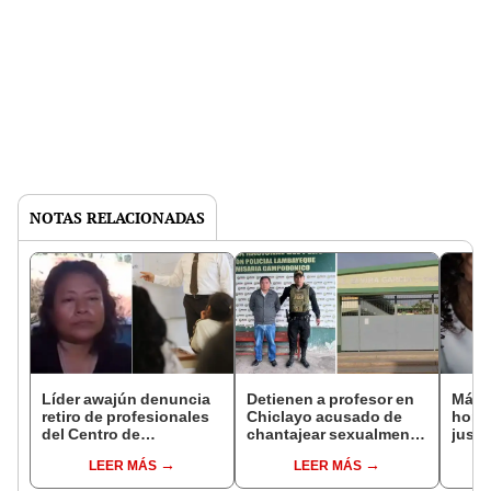
NOTAS RELACIONADAS
Líder awajún denuncia
Detienen a profesor en
Más d
retiro de profesionales
Chiclayo acusado de
homb
del Centro de
chantajear sexualmente
justi
Emergencia Mujer
a alumna para modificar
sexua
LEER MÁS
LEER MÁS
Amazonas en medio de
sus notas
segú
abusos sexuales contra
ENA