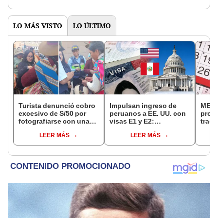
niñas en colegios
LO MÁS VISTO
LO ÚLTIMO
Turista denunció cobro
Impulsan ingreso de
MEF 
excesivo de S/50 por
peruanos a EE. UU. con
prop
fotografiarse con una
visas E1 y E2:
trasl
alpaca en Cusco:
emprendedores y
no se
LEER MÁS
LEER MÁS
serenazgo recuperó el
pymes serían los más
“Lune
dinero
beneficiados