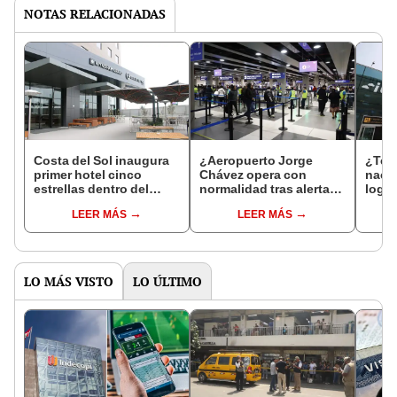
NOTAS RELACIONADAS
Costa del Sol inaugura
¿Aeropuerto Jorge
¿Term
primer hotel cinco
Chávez opera con
nacio
estrellas dentro del
normalidad tras alerta
logís
nuevo Jorge Chávez
de tsunami en Perú?
aero
LEER MÁS
LEER MÁS
pese a clima de cautela
Lima Airport emite
MTC 
empresarial
recomendaciones a
viejo
pasajeros
Cháv
LO MÁS VISTO
LO ÚLTIMO