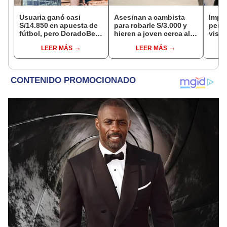
Usuaria ganó casi
Asesinan a cambista
Impu
S/14.850 en apuesta de
para robarle S/3.000 y
perua
fútbol, pero DoradoBet
hieren a joven cerca al
visas
se negó a pagar:
Barrio Chino en Lima
empr
LEER MÁS
LEER MÁS
Indecopi multó a la
Cercado
pyme
empresa con más de S/
bene
19.000