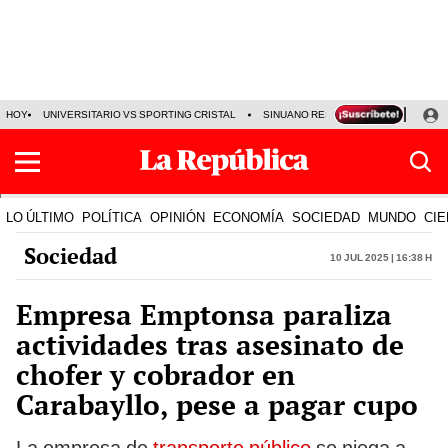
HOY
UNIVERSITARIO VS SPORTING CRISTAL
SINUANO RESULTADOS HOY
CA
LO ÚLTIMO
POLÍTICA
OPINIÓN
ECONOMÍA
SOCIEDAD
MUNDO
CIE
Sociedad
10 Jul 2025 | 16:38 h
Empresa Emptonsa paraliza
actividades tras asesinato de
chofer y cobrador en
Carabayllo, pese a pagar cupo