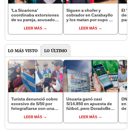
'La Sicariona'
Siguen a chofer y
El 'M
coordinaba extorsiones
cobrador en Carabayllo
desde
de su pareja, acusado
y los matan por cupo de
para 
de 23 muertes y acceso
S/5: denuncian
PNP:
LEER MÁS
LEER MÁS
al Poder Judicial
extorsiones desde 2023
conmi
LO MÁS VISTO
LO ÚLTIMO
Turista denunció cobro
Usuaria ganó casi
DNI e
excesivo de S/50 por
S/14.850 en apuesta de
en Li
fotografiarse con una
fútbol, pero DoradoBet
de a
alpaca en Cusco:
se negó a pagar:
quié
LEER MÁS
LEER MÁS
serenazgo recuperó el
Indecopi multó a la
acce
dinero
empresa con más de S/
requi
19.000
cump