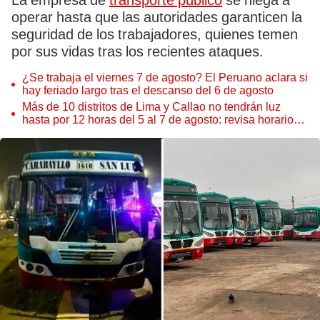
La empresa de
transporte público
se niega a
operar hasta que las autoridades garanticen la
seguridad de los trabajadores, quienes temen
por sus vidas tras los recientes ataques.
¿Se trabaja el viernes 7 de agosto? El Peruano aclara si
hay feriado largo tras el descanso del 6 de agosto
Más de 10 distritos de Lima y Callao no tendrán luz
hasta por 12 horas del 5 al 7 de agosto: revisa horarios y
zonas afectadas