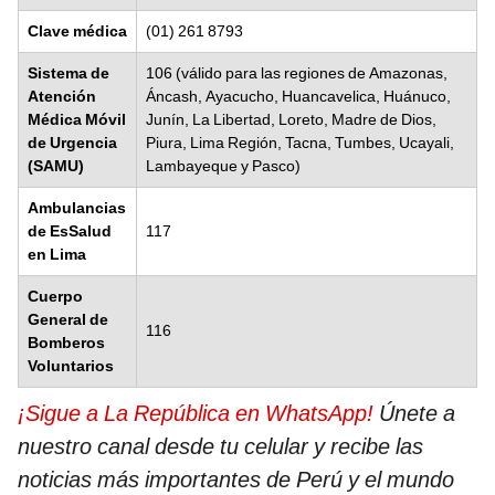
Clave médica
(01) 261 8793
Sistema de
106 (válido para las regiones de Amazonas,
Atención
Áncash, Ayacucho, Huancavelica, Huánuco,
Médica Móvil
Junín, La Libertad, Loreto, Madre de Dios,
de Urgencia
Piura, Lima Región, Tacna, Tumbes, Ucayali,
(SAMU)
Lambayeque y Pasco)
Ambulancias
de EsSalud
117
en Lima
Cuerpo
General de
116
Bomberos
Voluntarios
¡Sigue a La República en WhatsApp!
Únete a
nuestro canal desde tu celular y recibe las
noticias más importantes de Perú y el mundo