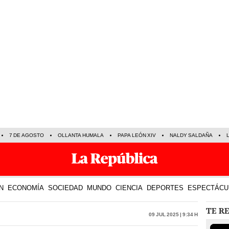
7 DE AGOSTO
OLLANTA HUMALA
PAPA LEÓN XIV
NALDY SALDAÑA
N
ECONOMÍA
SOCIEDAD
MUNDO
CIENCIA
DEPORTES
ESPECTÁCU
TE R
09 Jul 2025 | 9:34 h