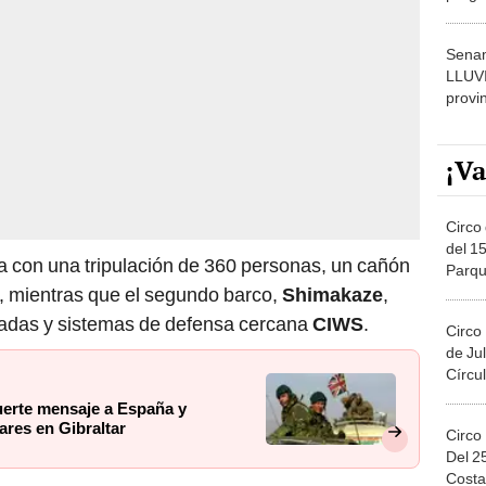
dónde
Senam
LLUV
provi
¡Va
Circo 
del 15
ta con una tripulación de 360 personas, un cañón
Parqu
Migue
 mientras que el segundo barco,
Shimakaze
,
gadas y sistemas de defensa cercana
CIWS
.
Circo
de Jul
Círcul
uerte mensaje a España y
ares en Gibraltar
Circo
Del 2
Costa