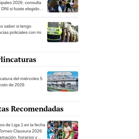
ipales 2026: consulta
 DNI si fuiste elegido
ro de mesa para este 4
ubre en el link oficial de
 saber si tengo
NPE
cias policiales con mi
lincaturas
ncatura del miércoles 5
osto de 2026
tas Recomendadas
os de Liga 1 en la fecha
 Torneo Clausura 2026:
amación, horarios y