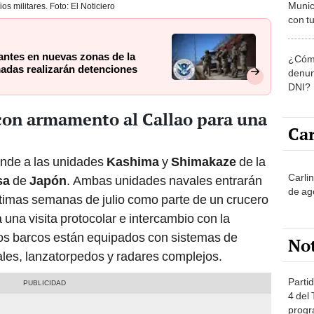
Munic
ios militares. Foto: El Noticiero
con tu
miemb
de oct
antes en nuevas zonas de la
¿Cómo
la O
adas realizarán detenciones
denun
DNI?
con armamento al Callao para una
Car
onde a las unidades
Kashima
y
Shimakaze
de la
Carli
sa
de
Japón
. Ambas unidades navales entrarán
de ag
últimas semanas de julio como parte de un crucero
una visita protocolar e intercambio con la
tos barcos están equipados con sistemas de
No
les, lanzatorpedos y radares complejos.
Partid
4 del
progr