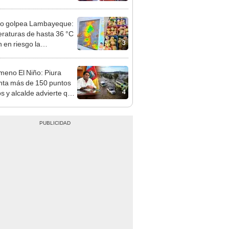
mo en Surco: cámaras
n el hecho
ño golpea Lambayeque:
raturas de hasta 36 °C
3
 en riesgo la
cción de mango y palta
eno El Niño: Piura
nta más de 150 puntos
4
os y alcalde advierte que
o hay tiempo para
nir"