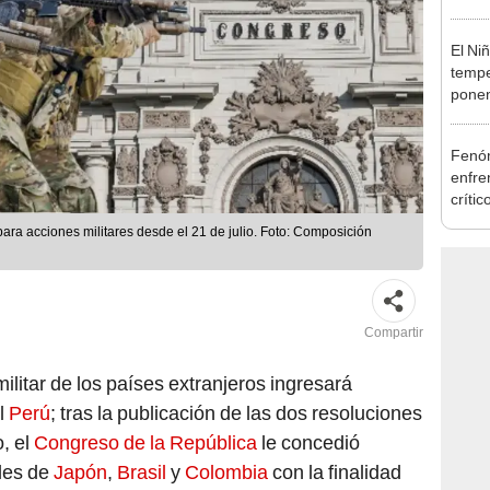
autis
capta
El Ni
tempe
ponen
produ
Fenóm
enfre
crític
"ya n
para acciones militares desde el 21 de julio. Foto: Composición
preve
Compartir
militar de los países extranjeros ingresará
l
Perú
; tras la publicación de las dos resoluciones
o, el
Congreso de la República
le concedió
ales de
Japón
,
Brasil
y
Colombia
con la finalidad