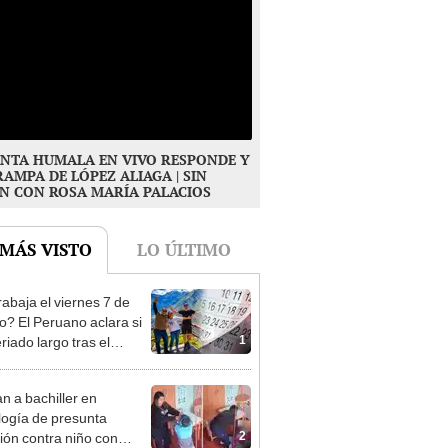
NTA HUMALA EN VIVO RESPONDE Y
RAMPA DE LÓPEZ ALIAGA | SIN
N CON ROSA MARÍA PALACIOS
 MÁS VISTO
LO ÚLTIMO
rabaja el viernes 7 de
o? El Peruano aclara si
1
riado largo tras el
nso del 6 de agosto
n a bachiller en
logía de presunta
2
ión contra niño con