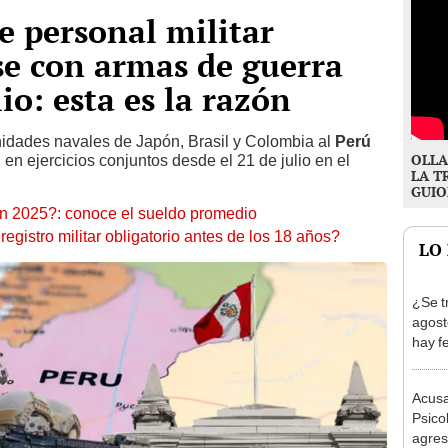
e personal militar
se con armas de guerra
lio: esta es la razón
nidades navales de Japón, Brasil y Colombia al
Perú
OLLA
n ejercicios conjuntos desde el 21 de julio en el
LA T
GUIO
en 2025?: conoce el sueldo promedio
egistro militar obligatorio antes de los 18 años?
LO
¿Se t
agost
hay fe
desca
Acusa
Psico
agres