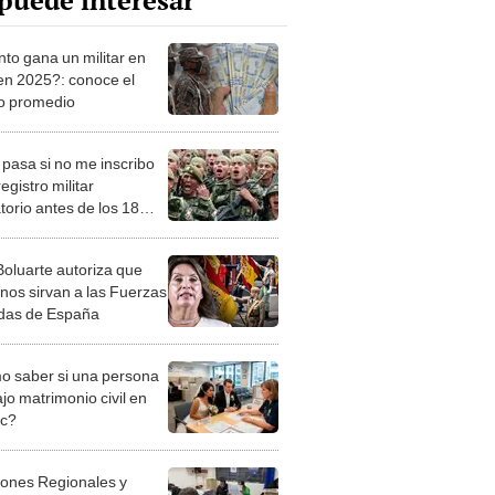
puede interesar
to gana un militar en
en 2025?: conoce el
o promedio
pasa si no me inscribo
registro militar
torio antes de los 18
?
Boluarte autoriza que
nos sirvan a las Fuerzas
das de España
 saber si una persona
jo matrimonio civil en
ec?
iones Regionales y