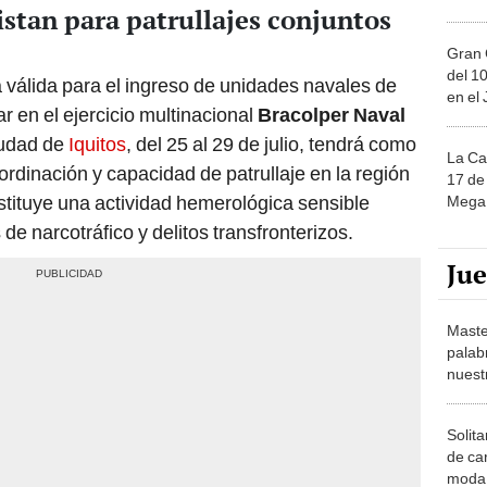
istan para patrullajes conjuntos
Gran 
del 10
a válida para el ingreso de unidades navales de
en el
par en el ejercicio multinacional
Bracolper Naval
iudad de
Iquitos
, del 25 al 29 de julio, tendrá como
La Ca
coordinación y capacidad de patrullaje en la región
17 de 
tituye una actividad hemerológica sensible
Mega 
de narcotráfico y delitos transfronterizos.
Ju
Maste
palab
nuest
Solita
de ca
moda.