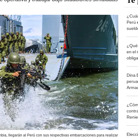
Te 
¿Cuán
Perú 
sueld
¿Qué 
en el 
obliga
años
Dina 
perua
Arma
¿Cómo
contra
Reni
Elecc
ombia, llegarán al Perú con sus respectivas embarcaciones para realizar