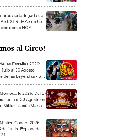
 ver
hi advierte llegada de
IAS EXTREMAS en 65
ncias desde HOY
mos al Circo!
de las Estrellas 2026:
 Julio al 30 Agosto.
e de las Leyendas - San
l
 Montecarlo 2026: Del 17
io hasta el 30 Agosto en
o Militar - Jesús María
 Místico Condor 2026:
5 de Junio. Explanada
 21