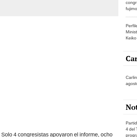
congr
fujimo
prime
Perfi
Minist
Keiko
Car
Carli
agost
No
Partid
4 del
Solo 4 congresistas apoyaron el informe, ocho
progr