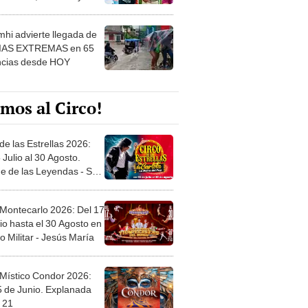
 ver
hi advierte llegada de
IAS EXTREMAS en 65
ncias desde HOY
mos al Circo!
de las Estrellas 2026:
 Julio al 30 Agosto.
e de las Leyendas - San
l
 Montecarlo 2026: Del 17
io hasta el 30 Agosto en
o Militar - Jesús María
 Místico Condor 2026:
5 de Junio. Explanada
 21