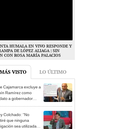
NTA HUMALA EN VIVO RESPONDE Y
RAMPA DE LÓPEZ ALIAGA | SIN
N CON ROSA MARÍA PALACIOS
 MÁS VISTO
LO ÚLTIMO
e Cajamarca excluye a
uín Ramírez como
1
dato a gobernador
nal por ocultar sentencia
y Colchado: “No
tiré que ninguna
2
tigación sea utilizada