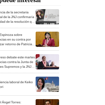
puede interesar
cia de la secretaria
al de la JNJ confirmaría
idad de la resolución que
ía a Patricia Benavides
 Espinoza sobre
cias en su contra por
zar retorno de Patricia
ides: “Serán
vadas. No hubo
eso debate este martes
ediencia”
cias contra la Junta de
les Supremos y la JNJ
aso Patricia Benavides
iencia laboral de Keiko
ori
l Ángel Torres: