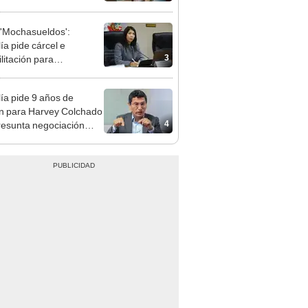
presión política”
'Mochasueldos':
ía pide cárcel e
3
litación para
gresista fujimorista
 Cordero Jon Tay
lía pide 9 años de
ón para Harvey Colchado
4
resunta negociación
patible y falsedad
ógica