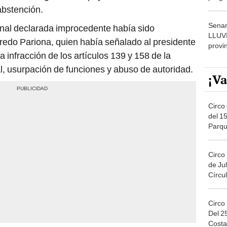
dónde
abstención.
Senam
nal declarada improcedente había sido
LLUV
fredo Pariona, quien había señalado al presidente
provi
a infracción de los artículos 139 y 158 de la
l, usurpación de funciones y abuso de autoridad.
¡Va
Circo 
del 15
Parqu
Migue
Circo
de Jul
Círcul
Circo
Del 2
Costa