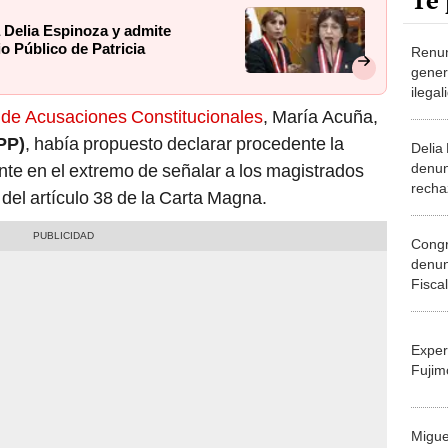
Te 
 Delia Espinoza y admite
o Público de Patricia
Renun
gener
ilegal
repon
de Acusaciones Constitucionales
, María Acuña,
PP)
, había propuesto declarar procedente la
Delia
denun
te en el extremo de señalar a los magistrados
recha
 del artículo 38 de la Carta Magna.
Benav
archi
Congr
desob
denun
Fisca
por c
Exper
Fujim
Migue