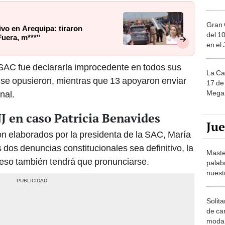
Gran 
vo en Arequipa: tiraron
del 10
Fuera, m***"
en el
 SAC fue declararla improcedente en todos sus
La Ca
 se opusieron, mientras que 13 apoyaron enviar
17 de 
Mega 
nal.
NJ en caso Patricia Benavides
Ju
ron elaborados por la presidenta de la SAC, María
 dos denuncias constitucionales sea definitivo, la
Maste
so también tendrá que pronunciarse.
palab
nuest
Solita
de ca
moda.