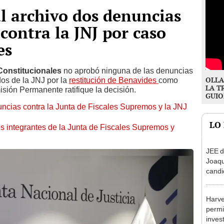
l archivo dos denuncias
contra la JNJ por caso
es
onstitucionales
no aprobó ninguna de las denuncias
OLLA
dos de la JNJ por la
restitución de Benavides
como
LA T
isión Permanente ratifique la decisión.
GUIO
ncias contra la Junta de Fiscales Supremos y la JNJ
LO
s integrantes de la Junta de Fiscales Supremos y
JEE d
Joaq
candi
regio
Harve
permi
inves