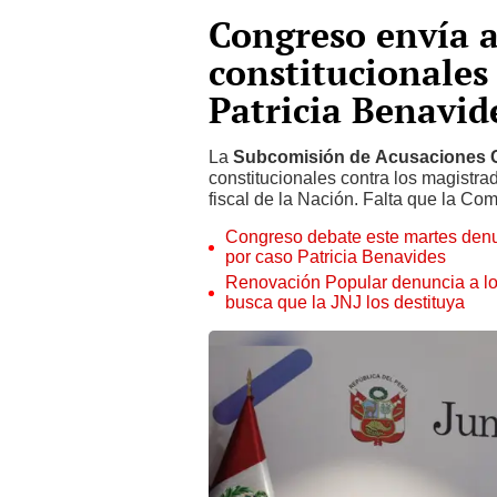
Congreso envía a
constitucionales 
Patricia Benavid
La
Subcomisión de Acusaciones C
constitucionales contra los magistra
fiscal de la Nación. Falta que la Com
Congreso debate este martes denu
por caso Patricia Benavides
Renovación Popular denuncia a lo
busca que la JNJ los destituya