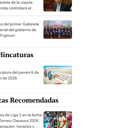
esista de la cúpula
rista controlará el
r año del Senado
les del primer Gabinete
erial del gobierno de
 Fujimori
lincaturas
ncatura del jueves 6 de
o de 2026
tas Recomendadas
os de Liga 1 en la fecha
 Torneo Clausura 2026:
amación, horarios y