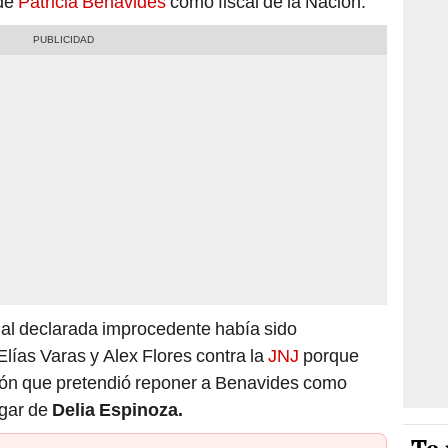
 de
Patricia Benavides
como fiscal de la Nación.
nal declarada improcedente había sido
Elías Varas y Alex Flores contra la
JNJ
porque
ción que pretendió reponer a Benavides como
ugar de
Delia Espinoza.