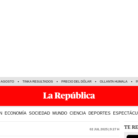
E AGOSTO
TINKA RESULTADOS
PRECIO DEL DÓLAR
OLLANTA HUMALA
P
N
ECONOMÍA
SOCIEDAD
MUNDO
CIENCIA
DEPORTES
ESPECTÁCU
TE R
02 Jul 2025 | 9:27 h