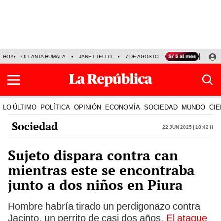
HOY
OLLANTA HUMALA
JANET TELLO
7 DE AGOSTO
TINKA RESULTADOS
LO ÚLTIMO
POLÍTICA
OPINIÓN
ECONOMÍA
SOCIEDAD
MUNDO
CIE
Sociedad
22 Jun 2025 | 18:42 h
Sujeto dispara contra can
mientras este se encontraba
junto a dos niños en Piura
Hombre habría tirado un perdigonazo contra
Jacinto, un perrito de casi dos años.
El ataque