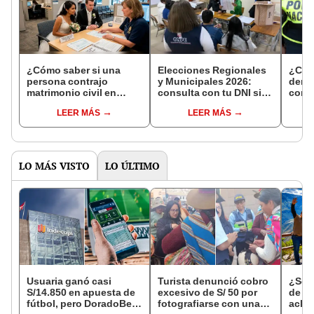
¿Cómo saber si una
Elecciones Regionales
¿Cóm
persona contrajo
y Municipales 2026:
denun
matrimonio civil en
consulta con tu DNI si
con 
Reniec?
fuiste elegido miembro
LEER MÁS
LEER MÁS
de mesa para este 4 de
octubre en el link oficial
de la ONPE
LO MÁS VISTO
LO ÚLTIMO
Usuaria ganó casi
Turista denunció cobro
¿Se t
S/14.850 en apuesta de
excesivo de S/ 50 por
de a
fútbol, pero DoradoBet
fotografiarse con una
aclar