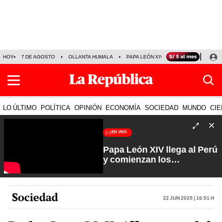
HOY
7 DE AGOSTO
OLLANTA HUMALA
PAPA LEÓN XIV
NALDY SALDAÑA
LO ÚLTIMO
POLÍTICA
OPINIÓN
ECONOMÍA
SOCIEDAD
MUNDO
CIE
EN VIVO
Papa León XIV llega al Perú
y comienzan los
preparativos | Que No Se
Te Olvide con Carlos
Cornejo
Sociedad
22 Jun 2025 | 16:51 h