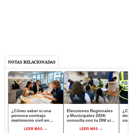
NOTAS RELACIONADAS
¿Cómo saber si una
Elecciones Regionales
¿Cóm
persona contrajo
y Municipales 2026:
denun
matrimonio civil en
consulta con tu DNI si
con 
Reniec?
fuiste elegido miembro
LEER MÁS
LEER MÁS
de mesa para este 4 de