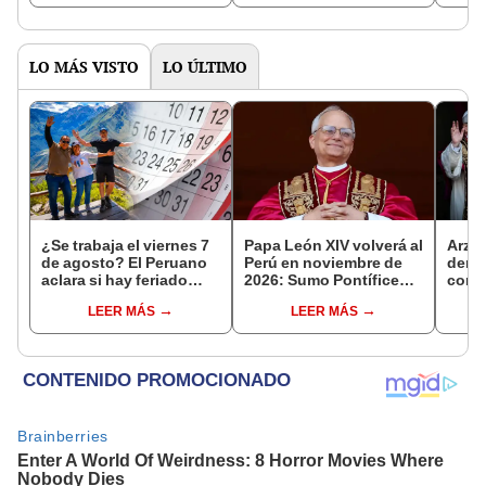
octubre en el link oficial
de la ONPE
LO MÁS VISTO
LO ÚLTIMO
¿Se trabaja el viernes 7
Papa León XIV volverá al
Arzo
de agosto? El Peruano
Perú en noviembre de
derog
aclara si hay feriado
2026: Sumo Pontífice
como 
largo tras el descanso
realizará visita
ante 
LEER MÁS
LEER MÁS
del 6 de agosto
apostólica en cuatro
León
ciudades