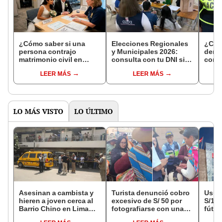
¿Cómo saber si una
Elecciones Regionales
¿Cóm
persona contrajo
y Municipales 2026:
denun
matrimonio civil en
consulta con tu DNI si
con 
Reniec?
fuiste elegido miembro
LEER MÁS
LEER MÁS
de mesa para este 4 de
octubre en el link oficial
de la ONPE
LO MÁS VISTO
LO ÚLTIMO
Asesinan a cambista y
Turista denunció cobro
Usuar
hieren a joven cerca al
excesivo de S/ 50 por
S/14.
Barrio Chino en Lima
fotografiarse con una
fútbo
Cercado: un
alpaca en Cusco y
se ne