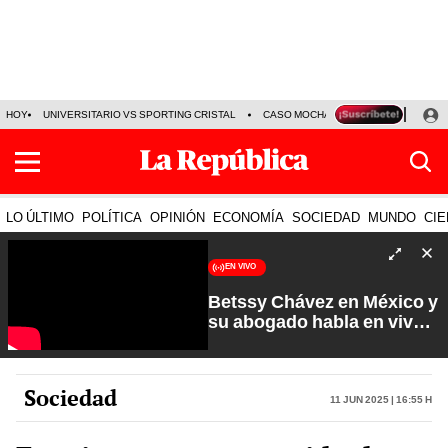
HOY
UNIVERSITARIO VS SPORTING CRISTAL
CASO MOCHASUELDOS
MIGUEL
LO ÚLTIMO
POLÍTICA
OPINIÓN
ECONOMÍA
SOCIEDAD
MUNDO
CIE
EN VIVO
Betssy Chávez en México y
su abogado habla en vivo |
Que No Se Te Olvide con
Carlos Cornejo
Sociedad
11 Jun 2025 | 16:55 h