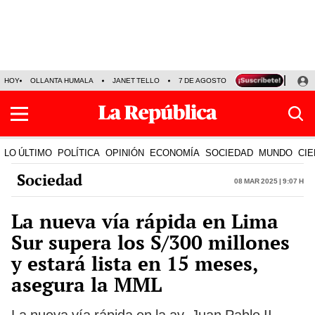
HOY
OLLANTA HUMALA
JANET TELLO
7 DE AGOSTO
TINKA RESULTADOS
LO ÚLTIMO
POLÍTICA
OPINIÓN
ECONOMÍA
SOCIEDAD
MUNDO
CIE
Sociedad
08 Mar 2025 | 9:07 h
La nueva vía rápida en Lima
Sur supera los S/300 millones
y estará lista en 15 meses,
asegura la MML