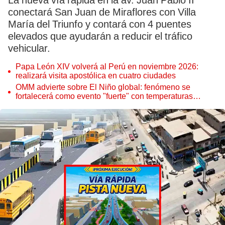
La nueva vía rápida en la av. Juan Pablo II
conectará San Juan de Miraflores con Villa
María del Triunfo y contará con 4 puentes
elevados que ayudarán a reducir el tráfico
vehicular.
Papa León XIV volverá al Perú en noviembre 2026:
realizará visita apostólica en cuatro ciudades
OMM advierte sobre El Niño global: fenómeno se
fortalecerá como evento "fuerte" con temperaturas
récord este 2026