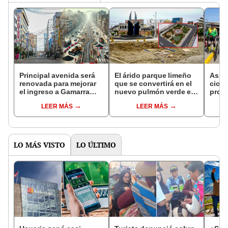
Principal avenida será
El árido parque limeño
Así s
renovada para mejorar
que se convertirá en el
ciclo
el ingreso a Gamarra
nuevo pulmón verde en
proye
tras más de 20 años:
Lima Sur tras más de 28
millo
LEER MÁS
LEER MÁS
conexión al
años, según la MML
apoy
Metropolitano y Línea 1
LO MÁS VISTO
LO ÚLTIMO