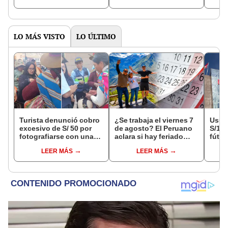
carrera a la vez
y dejan nota
debaj
amenazante
LO MÁS VISTO
LO ÚLTIMO
Turista denunció cobro
¿Se trabaja el viernes 7
Usuar
excesivo de S/ 50 por
de agosto? El Peruano
S/14.
fotografiarse con una
aclara si hay feriado
fútbo
alpaca en Cusco y
largo tras el descanso
se ne
LEER MÁS
LEER MÁS
Serenazgo recuperó el
del 6 de agosto
Indec
dinero
empr
19.0