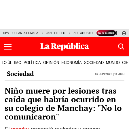
HOY
OLLANTA HUMALA
JANET TELLO
7 DE AGOSTO
TINKA RESULTADOS
LO ÚLTIMO
POLÍTICA
OPINIÓN
ECONOMÍA
SOCIEDAD
MUNDO
CIE
Sociedad
02 Jun 2025 | 11:40 h
Niño muere por lesiones tras
caída que habría ocurrido en
su colegio de Manchay: "No lo
comunicaron"