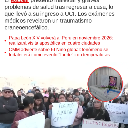
El
escolar
presentó malestar y graves
problemas de salud tras regresar a casa, lo
que llevó a su ingreso a UCI. Los exámenes
médicos revelaron un traumatismo
craneoencefálico.
Papa León XIV volverá al Perú en noviembre 2026:
realizará visita apostólica en cuatro ciudades
OMM advierte sobre El Niño global: fenómeno se
fortalecerá como evento "fuerte" con temperaturas
récord este 2026