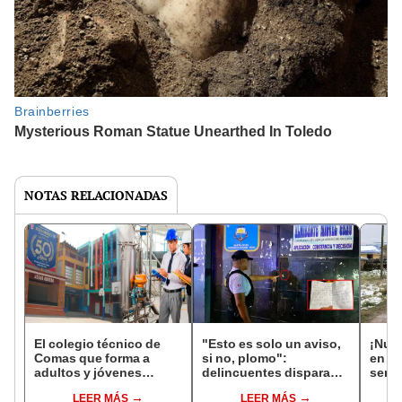
NOTAS RELACIONADAS
El colegio técnico de
"Esto es solo un aviso,
¡Nuev
Comas que forma a
si no, plomo":
en Ar
adultos y jóvenes
delincuentes disparan
serán
peruanos: ofrece
contra fachada de
ingre
LEER MÁS
LEER MÁS
secundaria y una
colegio en construcción
temp