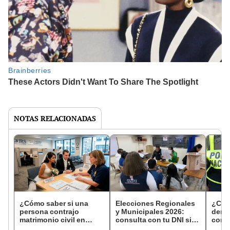
NOTAS RELACIONADAS
¿Cómo saber si una
Elecciones Regionales
¿Cóm
persona contrajo
y Municipales 2026:
denun
matrimonio civil en
consulta con tu DNI si
con 
Reniec?
fuiste elegido miembro