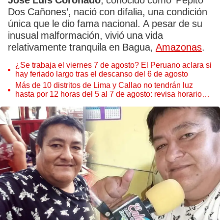
José Luis Coronado
, conocido como ‘Pepito
Dos Cañones’, nació con difalia, una condición
única que le dio fama nacional. A pesar de su
inusual malformación, vivió una vida
relativamente tranquila en Bagua,
Amazonas
.
¿Se trabaja el viernes 7 de agosto? El Peruano aclara si
hay feriado largo tras el descanso del 6 de agosto
Más de 10 distritos de Lima y Callao no tendrán luz
hasta por 12 horas del 5 al 7 de agosto: revisa horarios y
zonas afectadas