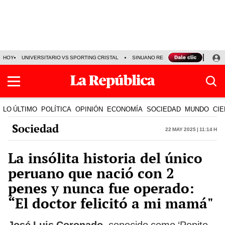
HOY
UNIVERSITARIO VS SPORTING CRISTAL
SINUANO RESULTADOS HOY
CA
LO ÚLTIMO
POLÍTICA
OPINIÓN
ECONOMÍA
SOCIEDAD
MUNDO
CIE
Sociedad
22 May 2025 | 11:14 h
La insólita historia del único
peruano que nació con 2
penes y nunca fue operado:
“El doctor felicitó a mi mamá"