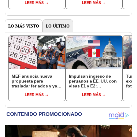
LEER MÁS
LEER MÁS
de mesa para este 4 de
octubre en el link oficial
de la ONPE
LO MÁS VISTO
LO ÚLTIMO
MEF anuncia nueva
Impulsan ingreso de
Turis
propuesta para
peruanos a EE. UU. con
exces
trasladar feriados y ya
visas E1 y E2:
fotog
no sería a los viernes:
emprendedores y
alpa
LEER MÁS
LEER MÁS
“Lunes es mejor día”
pymes serían los más
seren
beneficiados
dine