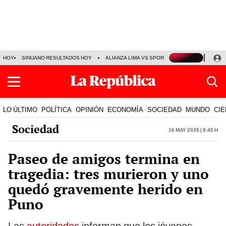
HOY
SINUANO RESULTADOS HOY
ALIANZA LIMA VS SPORT BOYS
JORGE MES
LO ÚLTIMO
POLÍTICA
OPINIÓN
ECONOMÍA
SOCIEDAD
MUNDO
CIE
Sociedad
16 May 2025 | 8:45 h
Paseo de amigos termina en
tragedia: tres murieron y uno
quedó gravemente herido en
Puno