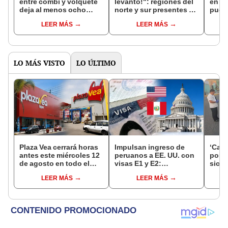
entre combi y volquete
levantó!": regiones del
en P
deja al menos ocho
norte y sur presentes en
puent
pasajeros muertos y
paro contra gobierno de
Ilave
LEER MÁS
LEER MÁS
varios heridos
Dina Boluarte
ola d
LO MÁS VISTO
LO ÚLTIMO
Plaza Vea cerrará horas
Impulsan ingreso de
‘Care
antes este miércoles 12
peruanos a EE. UU. con
por ‘
de agosto en todo el
visas E1 y E2:
sicar
Perú: tiendas atenderán
emprendedores y
captu
LEER MÁS
LEER MÁS
hasta las 7 p.m.
pymes serían los más
beneficiados