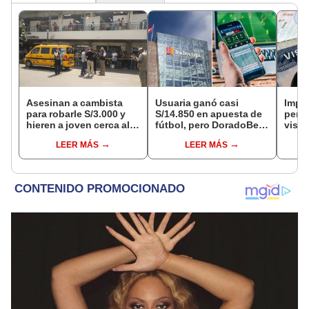
Asesinan a cambista
Usuaria ganó casi
Impu
para robarle S/3.000 y
S/14.850 en apuesta de
perua
hieren a joven cerca al
fútbol, pero DoradoBet
visas
Barrio Chino en Lima
se negó a pagar:
empr
LEER MÁS
LEER MÁS
Cercado
Indecopi multó a la
pyme
empresa con más de S/
bene
19.000