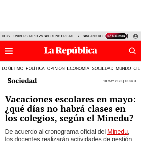
HOY
UNIVERSITARIO VS SPORTING CRISTAL
SINUANO RESULTADOS HOY
CA
LO ÚLTIMO
POLÍTICA
OPINIÓN
ECONOMÍA
SOCIEDAD
MUNDO
CIE
Sociedad
18 May 2025 | 18:56 h
Vacaciones escolares en mayo:
¿qué días no habrá clases en
los colegios, según el Minedu?
De acuerdo al cronograma oficial del
Minedu
,
los docentes realizarán actividades de gestión