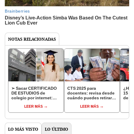
NOTAS RELACIONADAS
➢ Sacar CERTIFICADO
CTS 2025 para
¿Hab
DE ESTUDIOS de
docentes: revisa desde
15 de
colegio por internet:
cuándo puedes retirar el
de tr
GUÍA ACTUALIZADA
dinero y cómo consultar
dice
LEER MÁS
LEER MÁS
lo acumulado
LO MÁS VISTO
LO ÚLTIMO