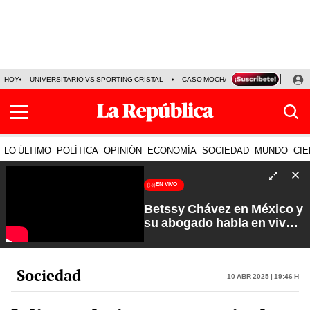
HOY
UNIVERSITARIO VS SPORTING CRISTAL
CASO MOCHASUELDOS
MIGUEL
LO ÚLTIMO
POLÍTICA
OPINIÓN
ECONOMÍA
SOCIEDAD
MUNDO
CIE
EN VIVO
Betssy Chávez en México y
su abogado habla en vivo |
Que No Se Te Olvide con
Carlos Cornejo
Sociedad
10 Abr 2025 | 19:46 h