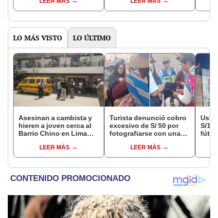
LEER MÁS
LEER MÁS
contra Tía María
Gasoducto del Sur
CREC
LO MÁS VISTO
LO ÚLTIMO
Asesinan a cambista y
Turista denunció cobro
Usuar
hieren a joven cerca al
excesivo de S/ 50 por
S/14.
Barrio Chino en Lima
fotografiarse con una
fútbo
Cercado: un
alpaca en Cusco y
se ne
LEER MÁS
LEER MÁS
sospechoso detenido
Serenazgo recuperó el
Indec
dinero
empr
19.0