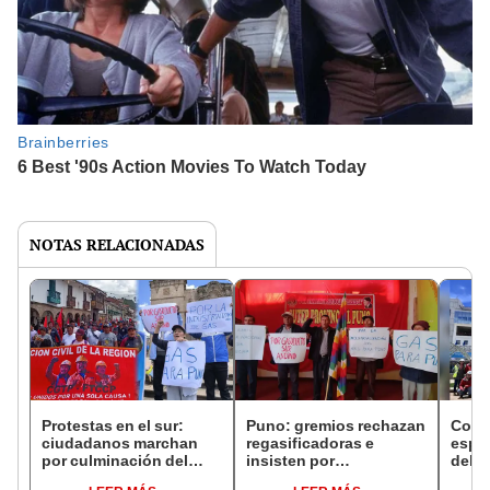
NOTAS RELACIONADAS
Protestas en el sur:
Puno: gremios rechazan
Cons
ciudadanos marchan
regasificadoras e
esper
por culminación del
insisten por
del h
Gasoducto del Sur y
culminación del
altip