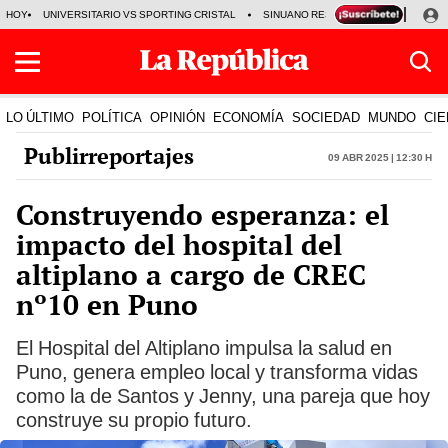
HOY
UNIVERSITARIO VS SPORTING CRISTAL
SINUANO RESULTADOS HOY
CA
LO ÚLTIMO
POLÍTICA
OPINIÓN
ECONOMÍA
SOCIEDAD
MUNDO
CIE
Publirreportajes
09 Abr 2025 | 12:30 h
Construyendo esperanza: el
impacto del hospital del
altiplano a cargo de CREC
nº10 en Puno
El Hospital del Altiplano impulsa la salud en
Puno, genera empleo local y transforma vidas
como la de Santos y Jenny, una pareja que hoy
construye su propio futuro.