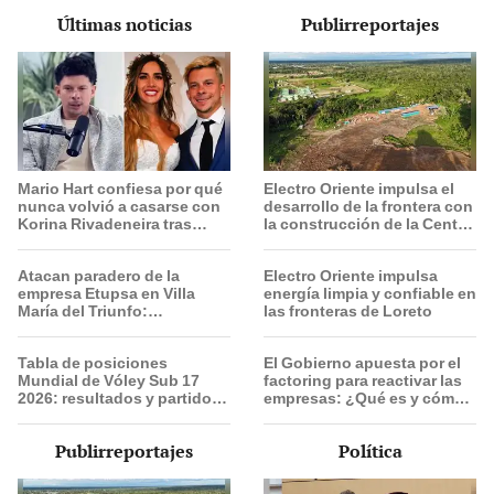
Últimas noticias
Publirreportajes
Mario Hart confiesa por qué
Electro Oriente impulsa el
nunca volvió a casarse con
desarrollo de la frontera con
Korina Rivadeneira tras
la construcción de la Central
anulación de su matrimonio:
Solar de San Antonio del
"Al final no se dio"
Estrecho
Atacan paradero de la
Electro Oriente impulsa
empresa Etupsa en Villa
energía limpia y confiable en
María del Triunfo:
las fronteras de Loreto
transportistas paralizan sus
operaciones
Tabla de posiciones
El Gobierno apuesta por el
Mundial de Vóley Sub 17
factoring para reactivar las
2026: resultados y partidos
empresas: ¿Qué es y cómo
de Perú en fase de grupos
funciona?
Publirreportajes
Política