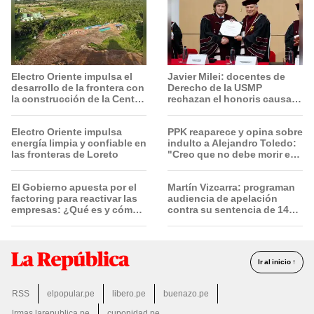
Electro Oriente impulsa el
Javier Milei: docentes de
desarrollo de la frontera con
Derecho de la USMP
la construcción de la Central
rechazan el honoris causa
Solar de San Antonio del
otorgado al presidente de
Estrecho
Argentina
Electro Oriente impulsa
PPK reaparece y opina sobre
energía limpia y confiable en
indulto a Alejandro Toledo:
las fronteras de Loreto
"Creo que no debe morir en
la cárcel"
El Gobierno apuesta por el
Martín Vizcarra: programan
factoring para reactivar las
audiencia de apelación
empresas: ¿Qué es y cómo
contra su sentencia de 14
funciona?
años de prisión el 20 de
agosto
Ir al inicio ↑
RSS
elpopular.pe
libero.pe
buenazo.pe
lrmas.larepublica.pe
cuponidad.pe