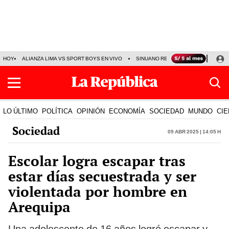
HOY
ALIANZA LIMA VS SPORT BOYS EN VIVO
SINUANO RESULTADOS HOY
JO
LO ÚLTIMO
POLÍTICA
OPINIÓN
ECONOMÍA
SOCIEDAD
MUNDO
CIE
Sociedad
09 Abr 2025 | 14:05 h
Escolar logra escapar tras
estar días secuestrada y ser
violentada por hombre en
Arequipa