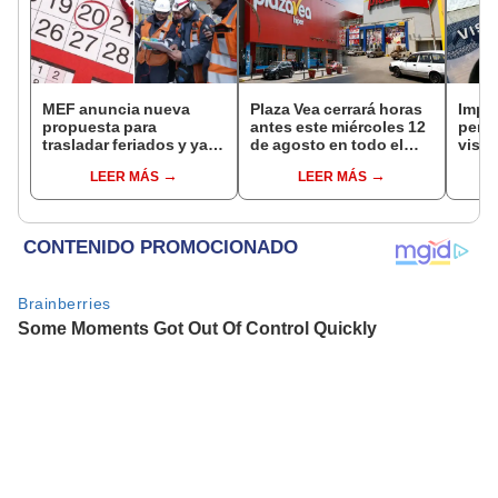
MEF anuncia nueva
Plaza Vea cerrará horas
Impu
propuesta para
antes este miércoles 12
perua
trasladar feriados y ya
de agosto en todo el
visas
no sería a los viernes:
Perú: tiendas atenderán
empr
LEER MÁS
LEER MÁS
“Lunes es mejor día”
hasta las 7 p.m.
pyme
bene