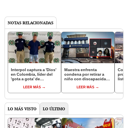
NOTAS RELACIONADAS
Interpol captura a 'Dios'
Maestra enfrenta
Corte
en Colombia, líder del
condena por retirar a
prog
'gota a gota' de
niño con discapacidad
lista 
Arequipa que
de jardín en Arequipa y
horar
LEER MÁS
LEER MÁS
controlaba operativos
no querer capacitarse
de ab
en el sur de Perú
LO MÁS VISTO
LO ÚLTIMO