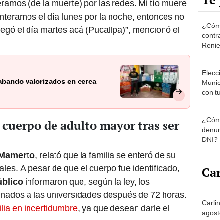
Te 
eramos (de la muerte) por las redes. Mi tío muere
enteramos el día lunes por la noche, entonces no
¿Cómo
legó el día martes acá (Pucallpa)”, mencionó el
contra
Reni
Elecc
rabando valorizados en cerca
Munic
con tu
miemb
de oct
¿Cómo
 cuerpo de adulto mayor tras ser
la O
denun
DNI?
Mamerto
, relató que la familia se enteró de su
ales. A pesar de que el cuerpo fue identificado,
Car
úblico
informaron que, según la ley, los
nados a las universidades después de 72 horas.
Carlin
ilia en incertidumbre
, ya que desean darle el
agost