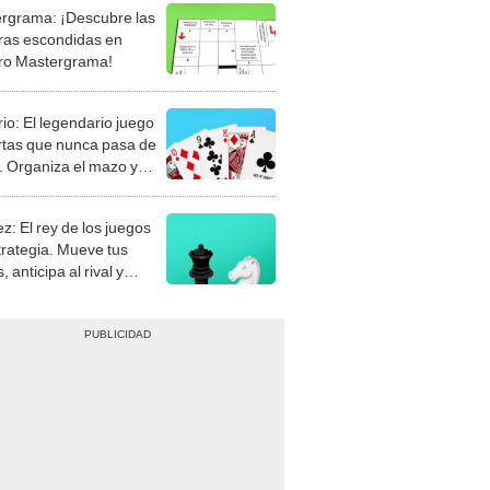
rgrama: ¡Descubre las
ras escondidas en
ro Mastergrama!
rio: El legendario juego
rtas que nunca pasa de
 Organiza el mazo y
stra tu habilidad.
z: El rey de los juegos
trategia. Mueve tus
, anticipa al rival y
gue el jaque mate.