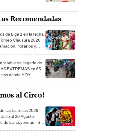
tas Recomendadas
os de Liga 1 en la fecha
 Torneo Clausura 2026:
amación, horarios y
 ver
hi advierte llegada de
IAS EXTREMAS en 65
ncias desde HOY
mos al Circo!
de las Estrellas 2026:
 Julio al 30 Agosto.
e de las Leyendas - San
l