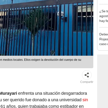
en Cu
recup
¿Se t
agost
hay fe
desca
Detien
Rojas
caso q
policí
n medios locales. Ellos exigen la devolución del cuerpo de su
Compartir
 Murayari
enfrenta una situación desgarradora
su ser querido fue donado a una universidad
sin
 61 años, quien trabajaba como estibador en