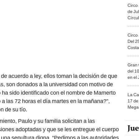
Circo
de Jul
Círcul
Circo
Del 2
Costa
Gran 
del 10
de acuerdo a ley, ellos toman la decisión de que
en el
s, son donados a la universidad con motivo de
 ha sido identificado con el nombre de Mamerto
La Ca
 a las 72 horas el día martes en la mañana?”,
17 de 
Mega 
n de su tío.
iento, Paulo y su familia solicitan a las
Ju
siones adoptadas y que se les entregue el cuerpo
 una sepultura digna. “Pedimos a las autoridades