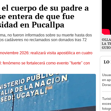
 el cuerpo de su padre a
se entera de que fue
idad en Pucallpa
Lima, no fueron informados sobre su muerte hasta dos
OLLA
 los cadáveres no reclamados son donados tras 72
LA T
GUIO
oviembre 2026: realizará visita apostólica en cuatro
LO
: fenómeno se fortalecerá como evento "fuerte" con
Usuar
en ap
Dorad
Indec
con m
Turis
exces
fotog