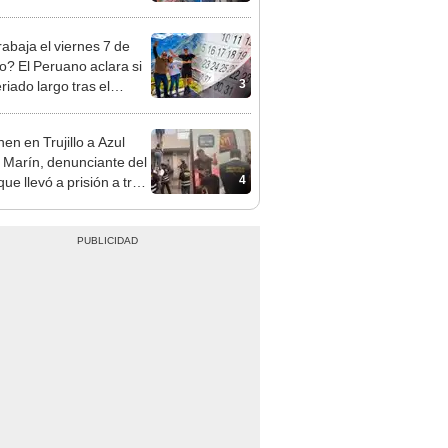
sco y Serenazgo
eró el dinero
rabaja el viernes 7 de
o? El Peruano aclara si
3
riado largo tras el
nso del 6 de agosto
en en Trujillo a Azul
 Marín, denunciante del
4
ue llevó a prisión a tres
as