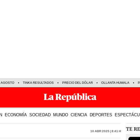
E AGOSTO
TINKA RESULTADOS
PRECIO DEL DÓLAR
OLLANTA HUMALA
P
N
ECONOMÍA
SOCIEDAD
MUNDO
CIENCIA
DEPORTES
ESPECTÁCU
TE R
10 Abr 2025 | 8:41 h