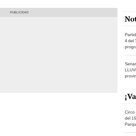
No
Partid
4 del
progr
dónde
Senam
LLUV
provi
¡Va
Circo 
del 15
Parqu
Migue