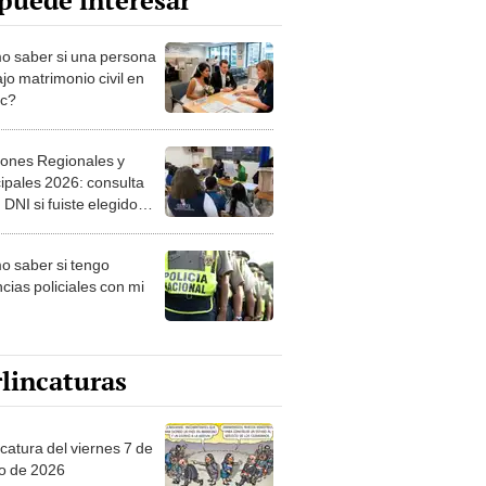
puede interesar
 saber si una persona
jo matrimonio civil en
ec?
iones Regionales y
ipales 2026: consulta
 DNI si fuiste elegido
ro de mesa para este 4
ubre en el link oficial de
 saber si tengo
NPE
cias policiales con mi
lincaturas
catura del viernes 7 de
o de 2026