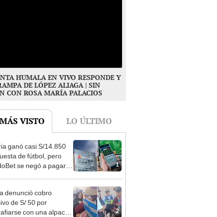
NTA HUMALA EN VIVO RESPONDE Y
RAMPA DE LÓPEZ ALIAGA | SIN
N CON ROSA MARÍA PALACIOS
 MÁS VISTO
LO ÚLTIMO
ia ganó casi S/14.850
uesta de fútbol, pero
1
oBet se negó a pagar:
opi multó a la empresa
ás de S/ 19.000
ta denunció cobro
ivo de S/ 50 por
2
rafiarse con una alpaca