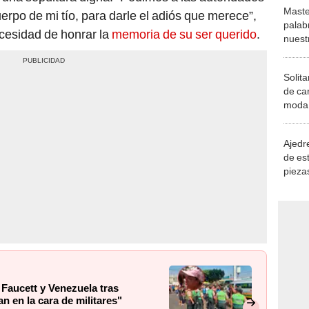
Maste
erpo de mi tío, para darle el adiós que merece”,
palab
cesidad de honrar la
memoria de su ser querido
.
nuest
Solita
de ca
moda.
demue
Ajedre
de es
piezas
consi
Faucett y Venezuela tras
n en la cara de militares"