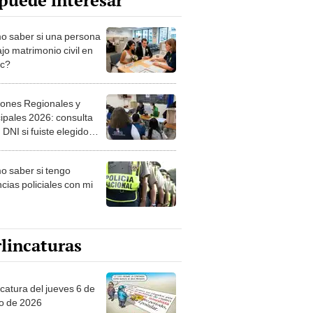
puede interesar
 saber si una persona
jo matrimonio civil en
ec?
iones Regionales y
ipales 2026: consulta
 DNI si fuiste elegido
ro de mesa para este 4
ubre en el link oficial de
 saber si tengo
NPE
cias policiales con mi
lincaturas
ncatura del jueves 6 de
o de 2026