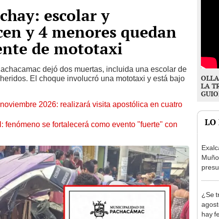
hay: escolar y
ecen y 4 menores quedan
ente de mototaxi
 Pachacamac dejó dos muertas, incluida una escolar de
OLLA
heridos. El choque involucró una mototaxi y está bajo
LA T
GUIO
oviembre 2026: realizará visita apostólica en cuatro
LO
: fenómeno se fortalecerá como evento "fuerte" con
Exalc
Muñoz
presu
seren
¿Se t
agost
hay fe