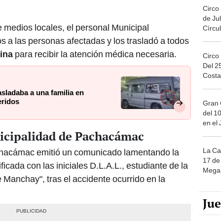
Circo
de Jul
 medios locales, el personal Municipal
Círcul
os a las personas afectadas y los trasladó a todos
lina
para recibir la atención médica necesaria.
Circo
Del 2
Costa
sladaba a una familia en
eridos
Gran 
del 10
en el
icipalidad de Pachacámac
La Ca
achacámac emitió un comunicado lamentando la
17 de 
ficada con las iniciales D.L.A.L., estudiante de la
Mega 
e Manchay", tras el accidente ocurrido en la
Ju