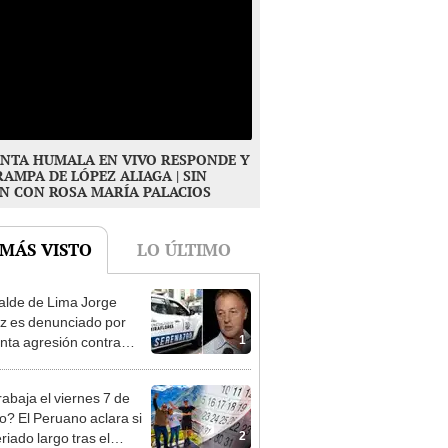
NTA HUMALA EN VIVO RESPONDE Y
RAMPA DE LÓPEZ ALIAGA | SIN
N CON ROSA MARÍA PALACIOS
 MÁS VISTO
LO ÚLTIMO
alde de Lima Jorge
 es denunciado por
1
nta agresión contra
a gestante de Miraflores
rabaja el viernes 7 de
o? El Peruano aclara si
2
riado largo tras el