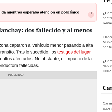
Te 
da mientras esperaba atención en policlínico
¿Cómo
contra
Reni
anchay: dos fallecido y al menos
Elecc
Munic
zona captaron al vehículo menor pasando a alta
con tu
ránsito. Tras lo sucedido, los
testigos del lugar
miemb
de oct
dultos afectados. No obstante, el impacto de la
¿Cómo
la O
nductora fallecidas.
denun
DNI?
Car
Carli
agost