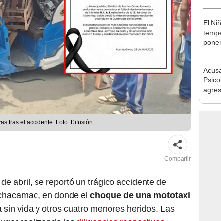
desca
El Ni
tempe
ponen
produ
Acusa
Psico
agres
autis
capta
as tras el accidente. Foto: Difusión
Compartir
 de abril, se reportó un trágico accidente de
achacamac, en donde el
choque de una mototaxi
 sin vida y otros cuatro menores heridos. Las