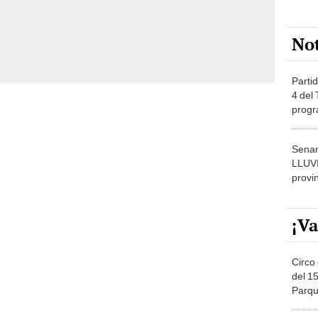
No
Partid
4 del
progr
dónde
Senam
LLUV
provi
¡Va
Circo 
del 15
Parqu
Migue