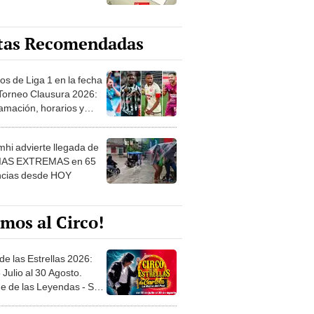
tas Recomendadas
os de Liga 1 en la fecha
 Torneo Clausura 2026:
amación, horarios y
 ver
hi advierte llegada de
IAS EXTREMAS en 65
ncias desde HOY
mos al Circo!
de las Estrellas 2026:
 Julio al 30 Agosto.
e de las Leyendas - San
l