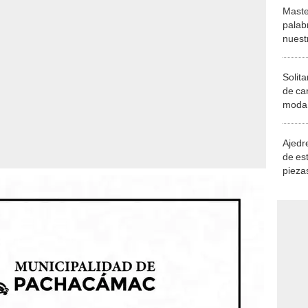
Maste
palab
nuest
Solita
de ca
moda.
demue
Ajedre
de es
piezas
consi