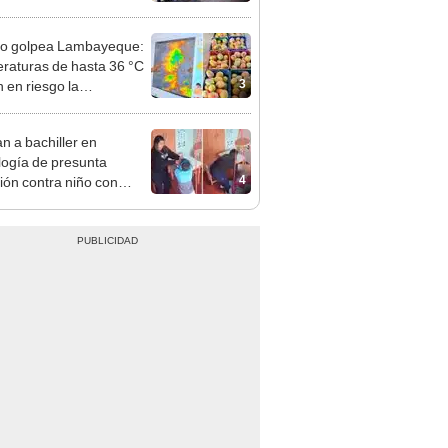
nso del 6 de agosto
ño golpea Lambayeque:
raturas de hasta 36 °C
3
 en riesgo la
cción de mango y palta
n a bachiller en
logía de presunta
4
ión contra niño con
mo en Surco: cámaras
n el hecho