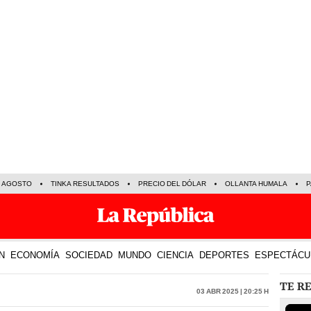
E AGOSTO
TINKA RESULTADOS
PRECIO DEL DÓLAR
OLLANTA HUMALA
P
N
ECONOMÍA
SOCIEDAD
MUNDO
CIENCIA
DEPORTES
ESPECTÁCU
TE R
03 Abr 2025 | 20:25 h