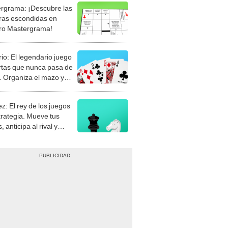
rgrama: ¡Descubre las
ras escondidas en
ro Mastergrama!
rio: El legendario juego
rtas que nunca pasa de
 Organiza el mazo y
stra tu habilidad.
z: El rey de los juegos
trategia. Mueve tus
, anticipa al rival y
gue el jaque mate.